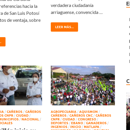
E
verdadera ciudadanía
preferencias hacia la
arriaguense, convencida …
a de San Luis Potosí
tos de ventaja, sobre
LEER MÁS...
.
C
IA
/
CAÑEROS
/
CAÑEROS
AGROPECUARIA
/
AQUISMON
/
OS CNPR
/
CIUDAD
/
CAÑEROS
/
CAÑEROS CNC
/
CAÑEROS
MUNICIPIOS
/
NACIONAL
/
CNPR
/
CIUDAD
/
CONGRESO
/
OCIALES
DEPORTES
/
EBANO
/
GANADEROS
/
INGENIOS
/
INICIO
/
MATLAPA
/