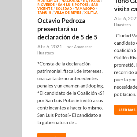
Toño Gui
MUNICIPIOS
/
NACIONAL
/
NOTICIAS
/
RIOVERDE
/
SAN LUIS POTOSÍ
/
SAN
visita c
VICENTE
/
SOLEDAD
/
TAMASOPO
/
TAMUIN
/
VILLA DE REYES
/
XILITLA
Abr 6, 202
Octavio Pedroza
Huasteco
presentará su
Ciudad Vall
declaración de 5 de 5
candidato 
Abr 6, 2021
-
por
Amanecer
coalición S
Huasteco
Guillén Ri
*Consta de la declaración
prometió, l
patrimonial, fiscal, de intereses,
recorrido a
una carta de no antecedentes
puerta por 
penales y un examen antidoping.
necesidade
*El candidato de la Coalición «Sí
población.
por San Luis Potosí» invitó a sus
contrincantes a hacer lo mismo.
LEER MÁS..
San Luis Potosí.- El candidato a
la gubernatura de …