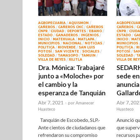
AGROPECUARIA
/
AQUISMON
/
AGROPECUAR
CAÑEROS
/
CAÑEROS CNC
/
CAÑEROS
CAÑEROS
/
C
CNPR
/
CIUDAD
/
DEPORTES
/
EBANO
/
CNPR
/
CIUD
ESTADO
/
GANADEROS
/
INGENIOS
/
ESTADO
/
GA
INICIO
/
MATEHUALA
/
MATLAPA
/
INICIO
/
MAT
MUNICIPIOS
/
NACIONAL
/
NOTICIAS
/
MUNICIPIOS
POLITICA
/
RIOVERDE
/
SAN LUIS
POLITICA
/
R
POTOSÍ
/
SAN VICENTE
/
SOCIALES
/
POTOSÍ
/
SAN
SOLEDAD
/
TAMASOPO
/
TAMUIN
/
SOLEDAD
/
T
VILLA DE REYES
/
XILITLA
VILLA DE RE
Dra. Mónica: Trabajaré
SEDARH
junto a «Moloche» por
sede en
el cambio y la
anuncia
esperanza de Tanquián
Gallard
Abr 7, 2021
Abr 7, 202
-
por
Amanecer
Huasteco
Huasteco
Tanquián de Escobedo, SLP.-
Anunció qu
Ante cientos de ciudadanos que
que supervi
refrendaron su compromiso
recursos p