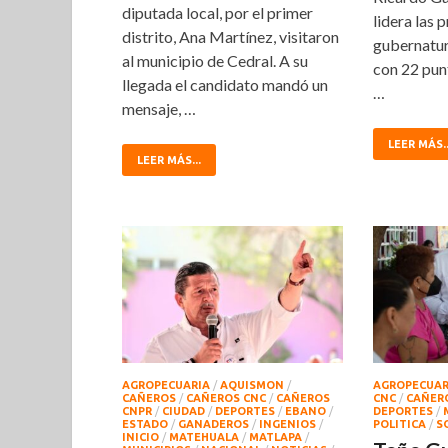
diputada local, por el primer
lidera las 
distrito, Ana Martínez, visitaron
gubernatur
al municipio de Cedral. A su
con 22 pun
llegada el candidato mandó un
…
mensaje, …
LEER MÁS..
LEER MÁS...
AGROPECUARIA
/
AQUISMON
/
AGROPECUAR
CAÑEROS
/
CAÑEROS CNC
/
CAÑEROS
CNC
/
CAÑER
CNPR
/
CIUDAD
/
DEPORTES
/
EBANO
/
DEPORTES
/
ESTADO
/
GANADEROS
/
INGENIOS
/
POLITICA
/
S
INICIO
/
MATEHUALA
/
MATLAPA
/