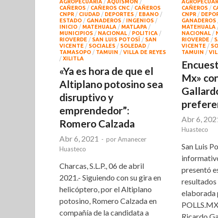
AGROPECUARIA
/
AQUISMON
/
AGROPECUAR
CAÑEROS
/
CAÑEROS CNC
/
CAÑEROS
CAÑEROS
/
C
CNPR
/
CIUDAD
/
DEPORTES
/
EBANO
/
CNPR
/
DEPO
ESTADO
/
GANADEROS
/
INGENIOS
/
GANADEROS
INICIO
/
MATEHUALA
/
MATLAPA
/
MATEHUALA
MUNICIPIOS
/
NACIONAL
/
POLITICA
/
NACIONAL
/
RIOVERDE
/
SAN LUIS POTOSÍ
/
SAN
RIOVERDE
/
S
VICENTE
/
SOCIALES
/
SOLEDAD
/
VICENTE
/
SO
TAMASOPO
/
TAMUIN
/
VILLA DE REYES
TAMUIN
/
VIL
/
XILITLA
Encuest
«Ya es hora de que el
Mx» con
Altiplano potosino sea
Gallard
disruptivo y
prefere
emprendedor”:
Abr 6, 202
Romero Calzada
Huasteco
Abr 6, 2021
-
por
Amanecer
San Luis Po
Huasteco
informativ
Charcas, S.L.P., 06 de abril
presentó e
2021.- Siguiendo con su gira en
resultados
helicóptero, por el Altiplano
elaborada 
potosino, Romero Calzada en
POLLS.MX y
compañía de la candidata a
Ricardo Ga