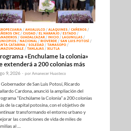
GROPECUARIA
/
AHUALULCO
/
ALAQUINES
/
CAÑEROS
/
AÑEROS CNC
/
CIUDAD
/
EL NARANJO
/
ESTADO
/
ANADEROS
/
GUADALCAZAR
/
INICIO
/
LAGUNILLAS
/
UNICIPIOS
/
NACIONAL
/
RIOVERDE
/
SAN LUIS POTOSÍ
/
ANTA CATARINA
/
SOLEDAD
/
TAMASOPO
/
AMAZUNCHALE
/
TANLAJAS
/
XILITLA
rograma «Enchulame la colonia»
e extenderá a 200 colonias más
go 9, 2026
-
por
Amanecer Huasteco
l Gobernador de San Luis Potosí, Ricardo
allardo Cardona, anunció la ampliación del
rograma “Enchúlame la Colonia” a 200 colonias
ás de la capital potosina, con el objetivo de
ontinuar transformando el entorno urbano y
ejorar las condiciones de vida de miles de
amilias al …