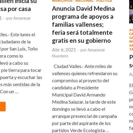
llén inicia su
MUNICIPIOS
/
NACIONAL
/
POLITICA
Anuncia David Medina
asa por casa
programa de apoyos a
1
-
por
Amanecer
familias vallenses;
A
feria será totalmente
es.- Este lunes el
C
G
gratis en su gobierno
ciudadano de la
M
S
í por San Luis, Toño
Abr 6, 2021
T
-
por
Amanecer
vera como lo
P
Huasteco
levó a cabo su
s
Ciudad Valles.- Ante miles de
 pie tierra para tocar
vallenses quienes refrendaron su
A
puerta y escuchar las
compromiso al proyecto del
s más sentidas de la
E
candidato a Presidente
 Con un …
G
Municipal David Armando
p
Medina Salazar, la tarde de este
m
.
domingo se llevó a cabo el
c
arranque presencial de campaña
m
por parte del aspirante de los
f
partidos Verde Ecologista …