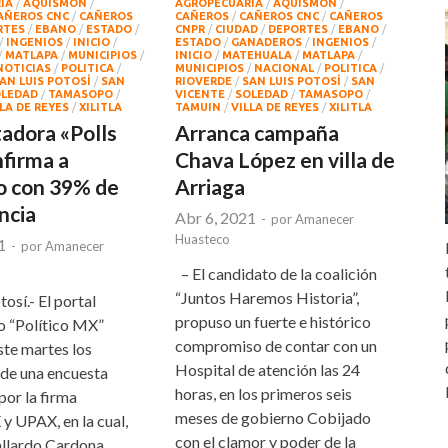
IA
/
AQUISMON
/
AGROPECUARIA
/
AQUISMON
/
AÑEROS CNC
/
CAÑEROS
CAÑEROS
/
CAÑEROS CNC
/
CAÑEROS
RTES
/
EBANO
/
ESTADO
/
CNPR
/
CIUDAD
/
DEPORTES
/
EBANO
/
/
INGENIOS
/
INICIO
/
ESTADO
/
GANADEROS
/
INGENIOS
/
/
MATLAPA
/
MUNICIPIOS
/
INICIO
/
MATEHUALA
/
MATLAPA
/
NOTICIAS
/
POLITICA
/
MUNICIPIOS
/
NACIONAL
/
POLITICA
/
AN LUIS POTOSÍ
/
SAN
RIOVERDE
/
SAN LUIS POTOSÍ
/
SAN
LEDAD
/
TAMASOPO
/
VICENTE
/
SOLEDAD
/
TAMASOPO
/
LA DE REYES
/
XILITLA
TAMUIN
/
VILLA DE REYES
/
XILITLA
adora «Polls
Arranca campaña
firma a
Chava López en villa de
o con 39% de
Arriaga
ncia
Abr 6, 2021
-
por
Amanecer
Huasteco
1
-
por
Amanecer
– El candidato de la coalición
“Juntos Haremos Historia”,
tosí.- El portal
propuso un fuerte e histórico
o “Político MX”
compromiso de contar con un
ste martes los
Hospital de atención las 24
 de una encuesta
horas, en los primeros seis
por la firma
meses de gobierno Cobijado
 UPAX, en la cual,
con el clamor y poder de la
llardo Cardona