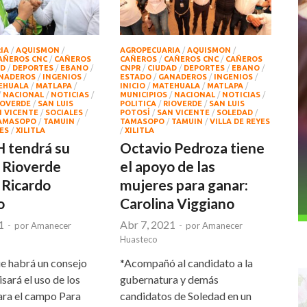
IA
/
AQUISMON
/
AGROPECUARIA
/
AQUISMON
/
AÑEROS CNC
/
CAÑEROS
CAÑEROS
/
CAÑEROS CNC
/
CAÑEROS
AD
/
DEPORTES
/
EBANO
/
CNPR
/
CIUDAD
/
DEPORTES
/
EBANO
/
NADEROS
/
INGENIOS
/
ESTADO
/
GANADEROS
/
INGENIOS
/
EHUALA
/
MATLAPA
/
INICIO
/
MATEHUALA
/
MATLAPA
/
/
NACIONAL
/
NOTICIAS
/
MUNICIPIOS
/
NACIONAL
/
NOTICIAS
/
IOVERDE
/
SAN LUIS
POLITICA
/
RIOVERDE
/
SAN LUIS
 VICENTE
/
SOCIALES
/
POTOSÍ
/
SAN VICENTE
/
SOLEDAD
/
AMASOPO
/
TAMUIN
/
TAMASOPO
/
TAMUIN
/
VILLA DE REYES
YES
/
XILITLA
/
XILITLA
 tendrá su
Octavio Pedroza tiene
 Rioverde
el apoyo de las
 Ricardo
mujeres para ganar:
o
Carolina Viggiano
1
Abr 7, 2021
-
por
Amanecer
-
por
Amanecer
Huasteco
e habrá un consejo
*Acompañó al candidato a la
sará el uso de los
gubernatura y demás
ara el campo Para
candidatos de Soledad en un