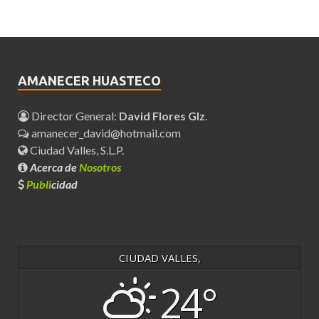
AMANECER HUASTECO
Director General:
David Flores Glz
.
amanecer_david@hotmail.com
Ciudad Valles, S.L.P.
Acerca de
Nosotros
Publi
cidad
CIUDAD VALLES,
24°