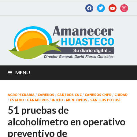
Am
Diario
digital de
Hu
la
Huastec
Potosina
MENU
AGROPECUARIA
/
CAÑEROS
/
CAÑEROS CNC
/
CAÑEROS CNPR
/
CIUDAD
/
ESTADO
/
GANADEROS
/
INICIO
/
MUNICIPIOS
/
SAN LUIS POTOSÍ
51 pruebas de
alcoholímetro en operativo
preventivo de