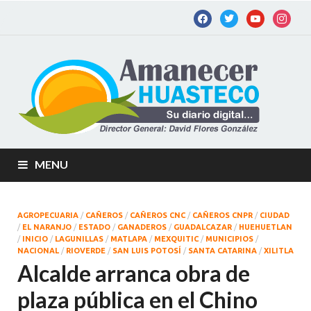
Am
Diario
digital de
Hu
la
Huastec
Potosina
MENU
AGROPECUARIA
/
CAÑEROS
/
CAÑEROS CNC
/
CAÑEROS CNPR
/
CIUDAD
/
EL NARANJO
/
ESTADO
/
GANADEROS
/
GUADALCAZAR
/
HUEHUETLAN
/
INICIO
/
LAGUNILLAS
/
MATLAPA
/
MEXQUITIC
/
MUNICIPIOS
/
NACIONAL
/
RIOVERDE
/
SAN LUIS POTOSÍ
/
SANTA CATARINA
/
XILITLA
Alcalde arranca obra de
plaza pública en el Chino