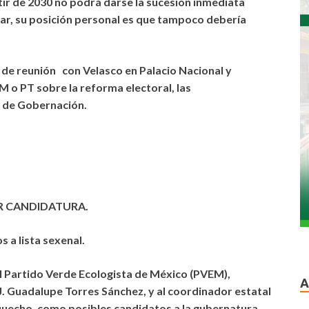
ir de 2030 no podrá darse la sucesión inmediata
lar, su posición personal es que tampoco debería
 de reunión con Velasco en Palacio Nacional y
 o PT sobre la reforma electoral, las
a de Gobernación.
OR CANDIDATURA.
a lista sexenal.
el Partido Verde Ecologista de México (PVEM),
A
J. Guadalupe Torres Sánchez, y al coordinador estatal
quecho, como posibles candidatos a la gubernatura