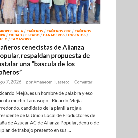
GROPECUARIA
/
CAÑEROS
/
CAÑEROS CNC
/
CAÑEROS
NPR
/
CIUDAD
/
ESTADO
/
GANADEROS
/
INGENIOS
/
ICIO
/
TAMASOPO
añeros cenecistas de Alianza
opular, respaldan propuesta de
nstalar una “bascula de los
añeros”
go 7, 2026
-
por
Amanecer Huasteco
-
Comentar
Ricardo Mejía, es un hombre de palabra y eso
uenta mucho Tamasopo.- Ricardo Mejía
rredondo, candidato de la planilla roja a
residente de la Unión Local de Productores de
aña de Azúcar AC de Alianza Popular, dentro de
u plan de trabajo presento en sus …