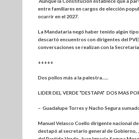
Aunque la Constitución establece que a part
entre familiares en cargos de elección popu
ocurrir en el 2027.
La Mandataria negó haber tenido algún tipo
descartó encuentros con dirigentes del PVEM
conversaciones se realizan con la Secretarí
+++++
Dos pollos más a la palestra…..
LIDER DEL VERDE “DESTAPA” DOS MAS P
– Guadalupe Torres y Nacho Segura sumados 
Manuel Velasco Coello dirigente nacional d
destapó al secretario general de Gobierno, 
del Partido Verde, Juan Ignacio Segura Mor