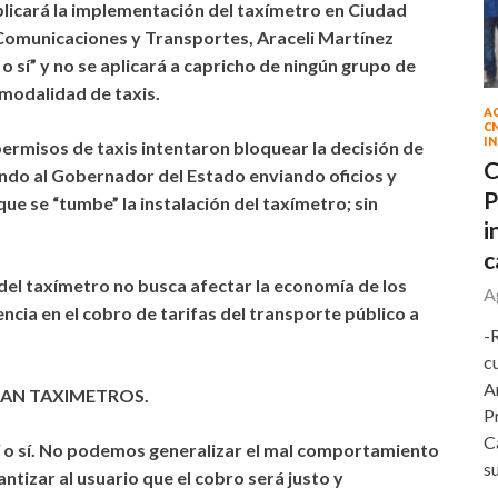
plicará la implementación del taxímetro en Ciudad
de Comunicaciones y Transportes, Araceli Martínez
 o sí” y no se aplicará a capricho de ningún grupo de
 modalidad de taxis.
A
C
IN
permisos de taxis intentaron bloquear la decisión de
C
endo al Gobernador del Estado enviando oficios y
P
e se “tumbe” la instalación del taxímetro; sin
i
c
 del taxímetro no busca afectar la economía de los
A
ncia en el cobro de tarifas del transporte público a
-
c
A
RAN TAXIMETROS.
P
C
sí o sí. No podemos generalizar el mal comportamiento
s
ntizar al usuario que el cobro será justo y