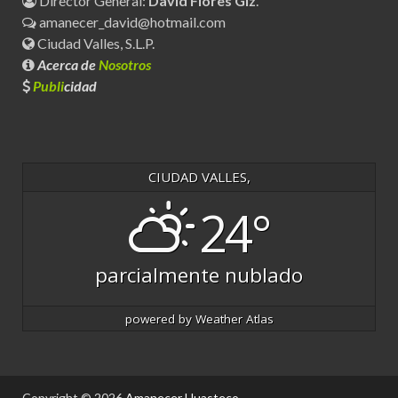
Director General:
David Flores Glz
.
amanecer_david@hotmail.com
Ciudad Valles, S.L.P.
Acerca de
Nosotros
Publi
cidad
CIUDAD VALLES,
24°
parcialmente nublado
powered by
Weather Atlas
Copyright © 2026
Amanecer Huasteco
.