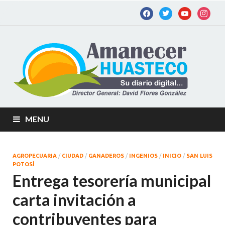
Am
Diario
digital de
Hu
la
Huastec
Potosina
MENU
AGROPECUARIA
/
CIUDAD
/
GANADEROS
/
INGENIOS
/
INICIO
/
SAN LUIS
POTOSÍ
Entrega tesorería municipal
carta invitación a
contribuyentes para