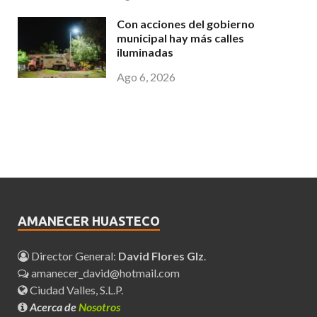
Con acciones del gobierno
municipal hay más calles
iluminadas
Ago 6, 2026
AMANECER HUASTECO
Director General:
David Flores Glz
.
amanecer_david@hotmail.com
Ciudad Valles, S.L.P.
Acerca de
Nosotros