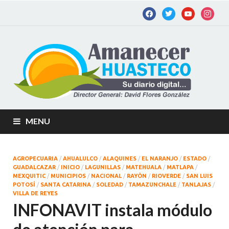
Am
Diario
digital de
Hu
la
Huastec
Potosina
MENU
AGROPECUARIA
/
AHUALULCO
/
ALAQUINES
/
EL NARANJO
/
ESTADO
/
GUADALCAZAR
/
INICIO
/
LAGUNILLAS
/
MATEHUALA
/
MATLAPA
/
MEXQUITIC
/
MUNICIPIOS
/
NACIONAL
/
RAYÒN
/
RIOVERDE
/
SAN LUIS
POTOSÍ
/
SANTA CATARINA
/
SOLEDAD
/
TAMAZUNCHALE
/
TANLAJAS
/
VILLA DE REYES
INFONAVIT instala módulo