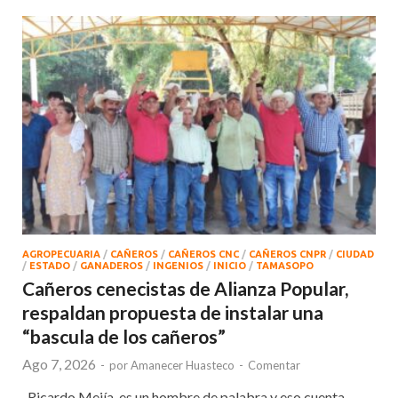
AGROPECUARIA
/
CAÑEROS
/
CAÑEROS CNC
/
CAÑEROS CNPR
/
CIUDAD
/
ESTADO
/
GANADEROS
/
INGENIOS
/
INICIO
/
TAMASOPO
Cañeros cenecistas de Alianza Popular,
respaldan propuesta de instalar una
“bascula de los cañeros”
Ago 7, 2026
-
por
Amanecer Huasteco
-
Comentar
-Ricardo Mejía, es un hombre de palabra y eso cuenta