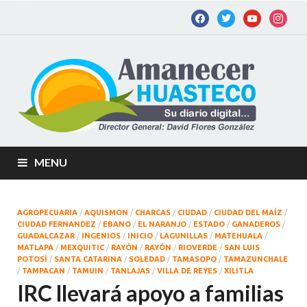
Am
Diario
digital de
Hu
la
Huastec
Potosina
MENU
AGROPECUARIA
/
AQUISMON
/
CHARCAS
/
CIUDAD
/
CIUDAD DEL MAÍZ
/
CIUDAD FERNANDEZ
/
EBANO
/
EL NARANJO
/
ESTADO
/
GANADEROS
/
GUADALCAZAR
/
INGENIOS
/
INICIO
/
LAGUNILLAS
/
MATEHUALA
/
MATLAPA
/
MEXQUITIC
/
RAYÒN
/
RAYÓN
/
RIOVERDE
/
SAN LUIS
POTOSÍ
/
SANTA CATARINA
/
SOLEDAD
/
TAMASOPO
/
TAMAZUNCHALE
/
TAMPACAN
/
TAMUIN
/
TANLAJAS
/
VILLA DE REYES
/
XILITLA
IRC llevará apoyo a familias