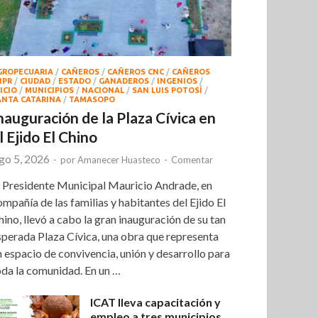
GROPECUARIA
/
CAÑEROS
/
CAÑEROS CNC
/
CAÑEROS
NPR
/
CIUDAD
/
ESTADO
/
GANADEROS
/
INGENIOS
/
ICIO
/
MUNICIPIOS
/
NACIONAL
/
SAN LUIS POTOSÍ
/
ANTA CATARINA
/
TAMASOPO
nauguración de la Plaza Cívica en
l Ejido El Chino
go 5, 2026
-
por
Amanecer Huasteco
-
Comentar
l Presidente Municipal Mauricio Andrade, en
ompañía de las familias y habitantes del Ejido El
hino, llevó a cabo la gran inauguración de su tan
sperada Plaza Cívica, una obra que representa
n espacio de convivencia, unión y desarrollo para
oda la comunidad. En un …
ICAT lleva capacitación y
empleo a tres municipios