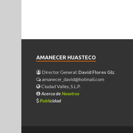
AMANECER HUASTECO
Director General:
David Flores Glz
.
amanecer_david@hotmail.com
Ciudad Valles, S.L.P.
Acerca de
Nosotros
Publi
cidad