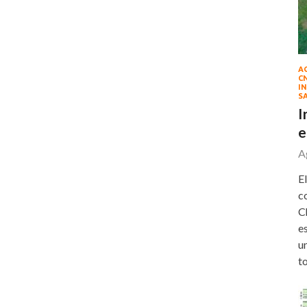
A
C
IN
S
I
e
A
E
c
C
e
u
t