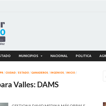
Amanecer Huasteco
Diario digital de la Huasteca Potosina
STADO
MUNICIPIOS
NACIONAL
POLITICA
AGR
PR
/
CIUDAD
/
ESTADO
/
GANADEROS
/
INGENIOS
/
INICIO
/
para Valles: DAMS
GESTIONA DAVID MEDINA MÁS OBRAS E