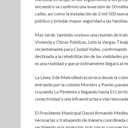
encuentro se confirmó una inversión de 50 millo
calles, así como la instalación de 2 mil 500 nue
público y brindar mayor seguridad a las familias
Más tarde, también sostuvo una reunión de trabaj
Vivienda y Obras Públicas, Leticia Vargas Tinaj
recientemente para Ciudad Valles, confirmando q
destinada a la rehabilitación de las vialidades 
es una realidad y que próximamente llegará al mu
La Línea 3 de MetroRed recorrerá desde la coloni
entrando por la colonia Morelos y Pavón, pasan
cruzando La Pimienta y llegando hasta El Cerrit
conectividad y una infraestructura vial renovada
El Presidente Municipal David Armando Medina S
necesarias y trabajando de manera coordinada c
recibiendo más inversión, más obras y proyectos 