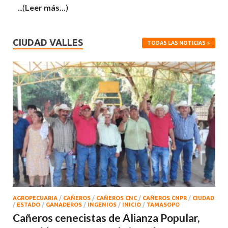
...(
Leer más...
)
CIUDAD VALLES
TODAS LAS NOTICIAS
AGROPECUARIA
/
CAÑEROS
/
CAÑEROS CNC
/
CAÑEROS CNPR
/
CIUDAD
/
ESTADO
/
GANADEROS
/
INGENIOS
/
INICIO
/
TAMASOPO
Cañeros cenecistas de Alianza Popular,