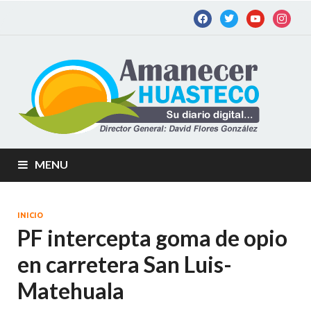
Am
Diario
digital de
Hu
la
Huastec
Potosina
MENU
INICIO
PF intercepta goma de opio
en carretera San Luis-
Matehuala