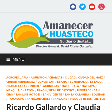
Am
Diario
digital de
Hu
la
Huastec
Potosina
MENU
AGROPECUARIA
/
AQUISMON
/
CHARCAS
/
CIUDAD
/
CIUDAD DEL MAÍZ
/
CIUDAD FERNANDEZ
/
COXCATLAN
/
EBANO
/
EL NARANJO
/
ESTADO
/
GUADALCAZAR
/
INICIO
/
LAGUNILLAS
/
MATEHUALA
/
MATLAPA
/
MEXQUITIC
/
RAYÓN
/
RAYÒN
/
REAL DE CATORCE
/
RIOVERDE
/
SAN
CIRO
/
SAN LUIS POTOSÍ
/
SAN VICENTE
/
SANTA CATARINA
/
SOLEDAD
/
TAMASOPO
/
TAMAZUNCHALE
/
TANLAJAS
/
VILLA DE REYES
/
XILITLA
Ricardo Gallardo y Claudia