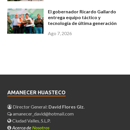
El gobernador Ricardo Gallardo
entrega equipo táctico y
tecnología de última generación
Ago 7, 2026
AMANECER HUASTECO
Director General:
David Flores Glz
.
amanecer_david@hotmail.com
Ciudad Valles, S.L.P.
Acerca de
Nosotros