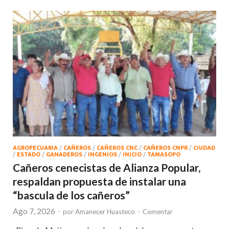
AGROPECUARIA
/
CAÑEROS
/
CAÑEROS CNC
/
CAÑEROS CNPR
/
CIUDAD
/
ESTADO
/
GANADEROS
/
INGENIOS
/
INICIO
/
TAMASOPO
Cañeros cenecistas de Alianza Popular,
respaldan propuesta de instalar una
“bascula de los cañeros”
Ago 7, 2026
-
por
Amanecer Huasteco
-
Comentar