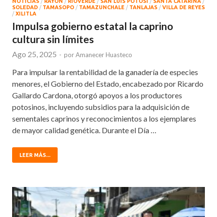
NOTICIAS
/
RAYÒN
/
RIOVERDE
/
SAN LUIS POTOSÍ
/
SANTA CATARINA
/
SOLEDAD
/
TAMASOPO
/
TAMAZUNCHALE
/
TANLAJAS
/
VILLA DE REYES
/
XILITLA
Impulsa gobierno estatal la caprino
cultura sin límites
Ago 25, 2025
-
por
Amanecer Huasteco
Para impulsar la rentabilidad de la ganadería de especies
menores, el Gobierno del Estado, encabezado por Ricardo
Gallardo Cardona, otorgó apoyos a los productores
potosinos, incluyendo subsidios para la adquisición de
sementales caprinos y reconocimientos a los ejemplares
de mayor calidad genética. Durante el Día …
LEER MÁS...