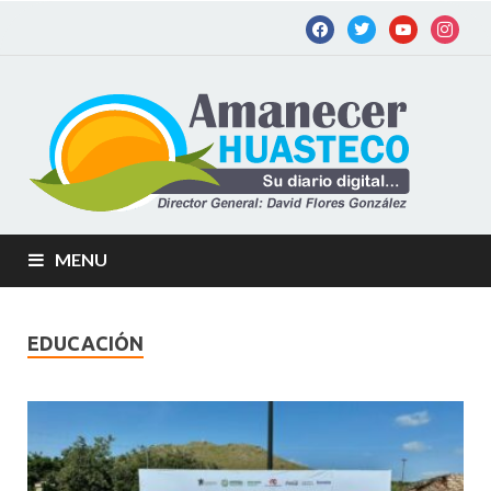
Am
Diario
digital de
Hu
la
Huastec
Potosina
MENU
EDUCACIÓN