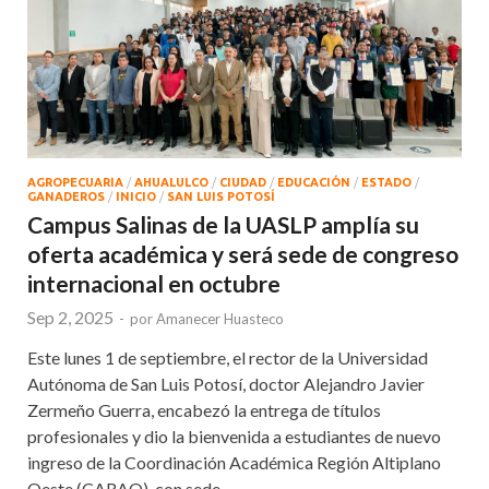
AGROPECUARIA
/
AHUALULCO
/
CIUDAD
/
EDUCACIÓN
/
ESTADO
/
GANADEROS
/
INICIO
/
SAN LUIS POTOSÍ
Campus Salinas de la UASLP amplía su
oferta académica y será sede de congreso
internacional en octubre
Sep 2, 2025
-
por
Amanecer Huasteco
Este lunes 1 de septiembre, el rector de la Universidad
Autónoma de San Luis Potosí, doctor Alejandro Javier
Zermeño Guerra, encabezó la entrega de títulos
profesionales y dio la bienvenida a estudiantes de nuevo
ingreso de la Coordinación Académica Región Altiplano
Oeste (CARAO), con sede …