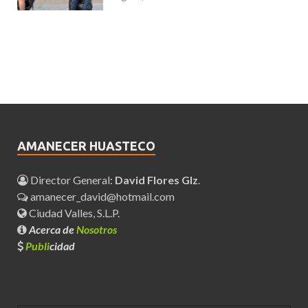
AMANECER HUASTECO
Director General:
David Flores Glz
.
amanecer_david@hotmail.com
Ciudad Valles, S.L.P.
Acerca de
Nosotros
Publi
cidad