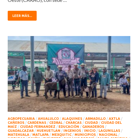
LEER MÁS...
AGROPECUARIA
/
AHUALULCO
/
ALAQUINES
/
ARMADILLO
/
AXTLA
/
CAÑEROS
/
CARDENAS
/
CEDRAL
/
CHARCAS
/
CIUDAD
/
CIUDAD DEL
MAÍZ
/
CIUDAD FERNANDEZ
/
EDUCACIÓN
/
GANADEROS
/
GUADALCAZAR
/
HUEHUETLAN
/
INGENIOS
/
INICIO
/
LAGUNILLAS
/
MATEHUALA
/
MATLAPA
/
MEXQUITIC
/
MUNICIPIOS
/
NACIONAL
/