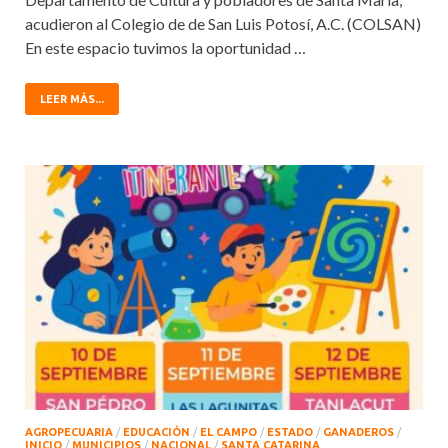
acudieron al Colegio de de San Luis Potosí, A.C. (COLSAN)
En este espacio tuvimos la oportunidad …
LEER MÁS...
AGROPECUARIA
/
EDUCACIÓN
/
EL CAMPO
/
ESTADO
/
GANADEROS
/
INICIO
/
MUNICIPIOS
/
NACIONAL
/
SANTA CATARINA