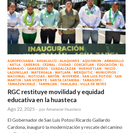
AGROPECUARIA
/
AHUALULCO
/
ALAQUINES
/
AQUISMON
/
ARMADILLO
/
AXTLA
/
CAÑEROS
/
CEDRAL
/
CIUDAD
/
COXCATLAN
/
EDUCACIÓN
/
EL
NARANJO
/
GANADEROS
/
GUADALCAZAR
/
HUEHUETLAN
/
INICIO
/
LAGUNILLAS
/
MATEHUALA
/
MATLAPA
/
MEXQUITIC
/
MUNICIPIOS
/
NACIONAL
/
NOTICIAS
/
RAYÒN
/
RIOVERDE
/
SAN LUIS POTOSÍ
/
SAN
MARTIN
/
SAN VICENTE
/
SANTA CATARINA
/
TAMASOPO
/
TAMAZUNCHALE
/
TAMPACAN
/
TANLAJAS
/
VILLA DE REYES
RGC restituye movilidad y equidad
educativa en la huasteca
Ago 22, 2025
-
por
Amanecer Huasteco
El Gobernador de San Luis Potosí Ricardo Gallardo
Cardona, inauguró la modernización y rescate del camino