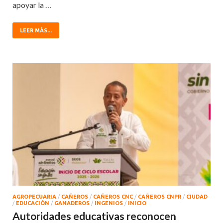
apoyar la …
LEER MÁS...
AGROPECUARIA
/
CAÑEROS
/
CAÑEROS CNC
/
CAÑEROS CNPR
/
CIUDAD
/
EDUCACIÓN
/
GANADEROS
/
INGENIOS
/
INICIO
Autoridades educativas reconocen