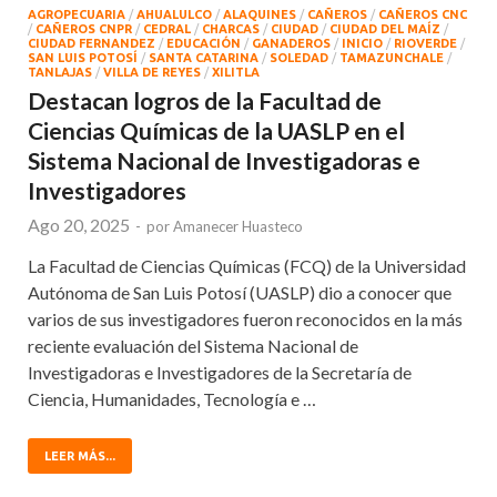
AGROPECUARIA
/
AHUALULCO
/
ALAQUINES
/
CAÑEROS
/
CAÑEROS CNC
/
CAÑEROS CNPR
/
CEDRAL
/
CHARCAS
/
CIUDAD
/
CIUDAD DEL MAÍZ
/
CIUDAD FERNANDEZ
/
EDUCACIÓN
/
GANADEROS
/
INICIO
/
RIOVERDE
/
SAN LUIS POTOSÍ
/
SANTA CATARINA
/
SOLEDAD
/
TAMAZUNCHALE
/
TANLAJAS
/
VILLA DE REYES
/
XILITLA
Destacan logros de la Facultad de
Ciencias Químicas de la UASLP en el
Sistema Nacional de Investigadoras e
Investigadores
Ago 20, 2025
-
por
Amanecer Huasteco
La Facultad de Ciencias Químicas (FCQ) de la Universidad
Autónoma de San Luis Potosí (UASLP) dio a conocer que
varios de sus investigadores fueron reconocidos en la más
reciente evaluación del Sistema Nacional de
Investigadoras e Investigadores de la Secretaría de
Ciencia, Humanidades, Tecnología e …
LEER MÁS...