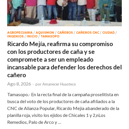
AGROPECUARIA
/
AQUISMON
/
CAÑEROS
/
CAÑEROS CNC
/
CIUDAD
/
INGENIOS
/
INICIO
/
TAMASOPO
Ricardo Mejía, reafirma su compromiso
con los productores de caña y se
compromete a ser un empleado
incansable para defender los derechos del
cañero
Ago 8, 2026
-
por
Amanecer Huasteco
Tamasopo.- En la recta final de la campaña proselitista en
busca del voto de los productores de caña afiliados a la
CNC de Alianza Popular, Ricardo Mejía abanderado de la
planilla roja, visito los ejidos de Chicales 1 y 2,nLos
Remedios, Palo de Arco y …