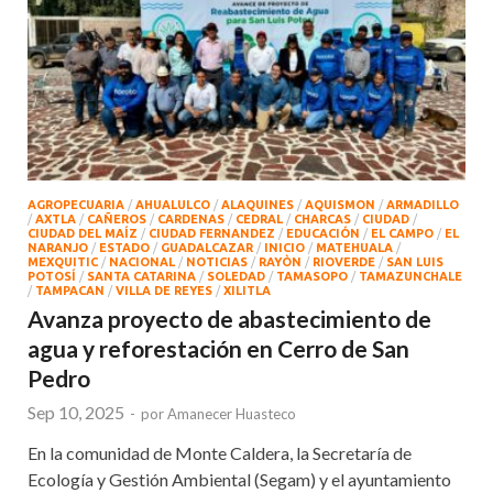
AGROPECUARIA
/
AHUALULCO
/
ALAQUINES
/
AQUISMON
/
ARMADILLO
/
AXTLA
/
CAÑEROS
/
CARDENAS
/
CEDRAL
/
CHARCAS
/
CIUDAD
/
CIUDAD DEL MAÍZ
/
CIUDAD FERNANDEZ
/
EDUCACIÓN
/
EL CAMPO
/
EL
NARANJO
/
ESTADO
/
GUADALCAZAR
/
INICIO
/
MATEHUALA
/
MEXQUITIC
/
NACIONAL
/
NOTICIAS
/
RAYÒN
/
RIOVERDE
/
SAN LUIS
POTOSÍ
/
SANTA CATARINA
/
SOLEDAD
/
TAMASOPO
/
TAMAZUNCHALE
/
TAMPACAN
/
VILLA DE REYES
/
XILITLA
Avanza proyecto de abastecimiento de
agua y reforestación en Cerro de San
Pedro
Sep 10, 2025
-
por
Amanecer Huasteco
En la comunidad de Monte Caldera, la Secretaría de
Ecología y Gestión Ambiental (Segam) y el ayuntamiento