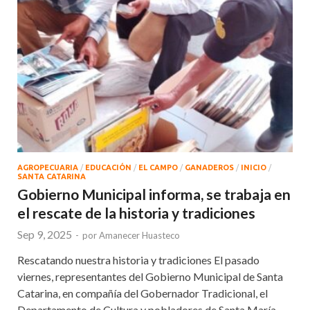
AGROPECUARIA
/
EDUCACIÓN
/
EL CAMPO
/
GANADEROS
/
INICIO
/
SANTA CATARINA
Gobierno Municipal informa, se trabaja en
el rescate de la historia y tradiciones
Sep 9, 2025
-
por
Amanecer Huasteco
Rescatando nuestra historia y tradiciones El pasado
viernes, representantes del Gobierno Municipal de Santa
Catarina, en compañía del Gobernador Tradicional, el
Departamento de Cultura y pobladores de Santa María,