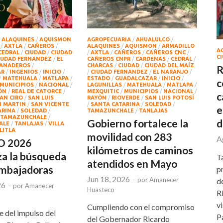
/
ALAQUINES
/
AQUISMON
AGROPECUARIA
/
AHUALULCO
/
/
AXTLA
/
CAÑEROS
/
ALAQUINES
/
AQUISMON
/
ARMADILLO
A
CEDRAL
/
CIUDAD
/
CIUDAD
/
AXTLA
/
CAÑEROS
/
CAÑEROS CNC
/
C
IUDAD FERNANDEZ
/
EL
CAÑEROS CNPR
/
CARDENAS
/
CEDRAL
/
ANADEROS
/
CHARCAS
/
CIUDAD
/
CIUDAD DEL MAÍZ
R
AR
/
INGENIOS
/
INICIO
/
/
CIUDAD FERNANDEZ
/
EL NARANJO
/
/
MATEHUALA
/
MATLAPA
/
ESTADO
/
GUADALCAZAR
/
INICIO
/
c
MUNICIPIOS
/
NACIONAL
/
LAGUNILLAS
/
MATEHUALA
/
MATLAPA
/
ÓN
/
REAL DE CATORCE
/
MEXQUITIC
/
MUNICIPIOS
/
NACIONAL
/
c
AN CIRO
/
SAN LUIS
RAYÒN
/
RIOVERDE
/
SAN LUIS POTOSÍ
N MARTIN
/
SAN VICENTE
/
SANTA CATARINA
/
SOLEDAD
/
e
ARINA
/
SOLEDAD
/
TAMAZUNCHALE
/
TANLAJAS
TAMAZUNCHALE
/
d
Gobierno fortalece la
ALE
/
TANLAJAS
/
VILLA
LITLA
movilidad con 283
A
 2026
kilómetros de caminos
a la búsqueda
T
atendidos en Mayo
embajadoras
p
Jun 18, 2026
-
por
Amanecer
d
26
-
por
Amanecer
Huasteco
R
v
Cumpliendo con el compromiso
 del impulso del
P
del Gobernador Ricardo