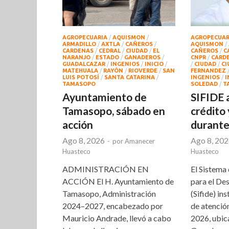
AGROPECUARIA
/
AQUISMON
/
AGROPECUAR
ARMADILLO
/
AXTLA
/
CAÑEROS
/
AQUISMON
/
CARDENAS
/
CEDRAL
/
CIUDAD
/
EL
CAÑEROS
/
C
NARANJO
/
ESTADO
/
GANADEROS
/
CNPR
/
CARD
GUADALCAZAR
/
INGENIOS
/
INICIO
/
/
CIUDAD
/
CI
MATEHUALA
/
RAYÒN
/
RIOVERDE
/
SAN
FERNANDEZ
LUIS POTOSÍ
/
SANTA CATARINA
/
INGENIOS
/
I
TAMASOPO
SOLEDAD
/
T
Ayuntamiento de
SIFIDE 
Tamasopo, sábado en
crédito 
acción
durant
Ago 8, 2026
Ago 8, 20
-
por
Amanecer
Huasteco
Huasteco
ADMINISTRACIÓN EN
El Sistema
ACCIÓN El H. Ayuntamiento de
para el Des
Tamasopo, Administración
(Sifide) in
2024–2027, encabezado por
de atenció
Mauricio Andrade, llevó a cabo
2026, ubic