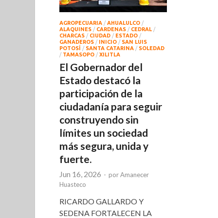
AGROPECUARIA
/
AHUALULCO
/
ALAQUINES
/
CARDENAS
/
CEDRAL
/
CHARCAS
/
CIUDAD
/
ESTADO
/
GANADEROS
/
INICIO
/
SAN LUIS
POTOSÍ
/
SANTA CATARINA
/
SOLEDAD
/
TAMASOPO
/
XILITLA
El Gobernador del
Estado destacó la
participación de la
ciudadanía para seguir
construyendo sin
límites un sociedad
más segura, unida y
fuerte.
Jun 16, 2026
-
por
Amanecer
Huasteco
RICARDO GALLARDO Y
SEDENA FORTALECEN LA