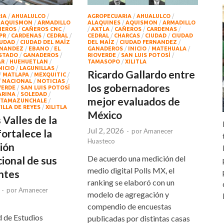
IA
/
AHUALULCO
/
AGROPECUARIA
/
AHUALULCO
/
/
AQUISMON
/
ARMADILLO
ALAQUINES
/
AQUISMON
/
ARMADILLO
ÑEROS
/
CAÑEROS CNC
/
/
AXTLA
/
CAÑEROS
/
CARDENAS
/
PR
/
CARDENAS
/
CEDRAL
/
CEDRAL
/
CHARCAS
/
CIUDAD
/
CIUDAD
IUDAD
/
CIUDAD DEL MAÍZ
DEL MAÍZ
/
CIUDAD FERNANDEZ
/
RNANDEZ
/
EBANO
/
EL
GANADEROS
/
INICIO
/
MATEHUALA
/
STADO
/
GANADEROS
/
RIOVERDE
/
SAN LUIS POTOSÍ
/
AR
/
HUEHUETLAN
/
TAMASOPO
/
XILITLA
NICIO
/
LAGUNILLAS
/
Ricardo Gallardo entre
/
MATLAPA
/
MEXQUITIC
/
/
NACIONAL
/
NOTICIAS
/
los gobernadores
VERDE
/
SAN LUIS POTOSÍ
ARINA
/
SOLEDAD
/
mejor evaluados de
TAMAZUNCHALE
/
ILLA DE REYES
/
XILITLA
México
Valles de la
Jul 2, 2026
ortalece la
-
por
Amanecer
Huasteco
ión
De acuerdo una medición del
cional de sus
medio digital Polls MX, el
ntes
ranking se elaboró con un
-
por
Amanecer
modelo de agregación y
compendio de encuestas
d de Estudios
publicadas por distintas casas