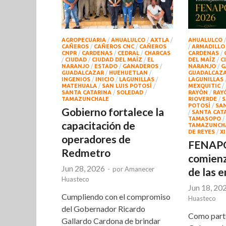
AGROPECUARIA
/
AHUALULCO
/
AXTLA
/
AHUALULCO
CAÑEROS
/
CAÑEROS CNC
/
CAÑEROS
/
ARMADILLO
CNPR
/
CARDENAS
/
CEDRAL
/
CHARCAS
CARDENAS
/
/
CIUDAD
/
CIUDAD DEL MAÍZ
/
EL
DEL MAÍZ
/
C
NARANJO
/
ESTADO
/
GANADEROS
/
NARANJO
/
G
GUADALCAZAR
/
HUEHUETLAN
/
GUADALCAZ
INGENIOS
/
INICIO
/
LAGUNILLAS
/
LAGUNILLAS
MATEHUALA
/
SAN LUIS POTOSÍ
/
MEXQUITIC
/
SANTA CATARINA
/
SOLEDAD
/
RAYÒN
/
RAY
TAMAZUNCHALE
RIOVERDE
/
S
POTOSÍ
/
SA
Gobierno fortalece la
/
SANTA CAT
TAMASOPO
/
capacitación de
TAMAZUNCH
DE REYES
/
XI
operadores de
FENAPO
Redmetro
comienz
Jun 28, 2026
-
por
Amanecer
de las 
Huasteco
Jun 18, 20
Cumpliendo con el compromiso
Huasteco
del Gobernador Ricardo
Como parte
Gallardo Cardona de brindar