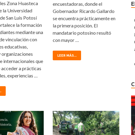
les Zona Huasteca
E
encuestadoras, donde el
 la Universidad
Gobernador Ricardo Gallardo
e San Luis Potosí
se encuentra prácticamente en
rtalece la formación
la primera posición. El
udiantes mediante una
mandatario potosino resultó
de vinculación con
con mayor …
es educativas,
 organizaciones
LEER MÁS...
e internacionales que
 acceder a prácticas
les, experiencias …
C
.