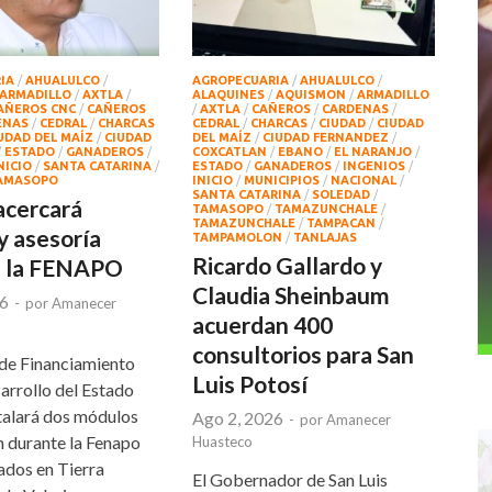
IA
/
AHUALULCO
/
AGROPECUARIA
/
AHUALULCO
/
ARMADILLO
/
AXTLA
/
ALAQUINES
/
AQUISMON
/
ARMADILLO
AÑEROS CNC
/
CAÑEROS
/
AXTLA
/
CAÑEROS
/
CARDENAS
/
ENAS
/
CEDRAL
/
CHARCAS
CEDRAL
/
CHARCAS
/
CIUDAD
/
CIUDAD
UDAD DEL MAÍZ
/
CIUDAD
DEL MAÍZ
/
CIUDAD FERNANDEZ
/
/
ESTADO
/
GANADEROS
/
COXCATLAN
/
EBANO
/
EL NARANJO
/
NICIO
/
SANTA CATARINA
/
ESTADO
/
GANADEROS
/
INGENIOS
/
AMASOPO
INICIO
/
MUNICIPIOS
/
NACIONAL
/
SANTA CATARINA
/
SOLEDAD
/
acercará
TAMASOPO
/
TAMAZUNCHALE
/
TAMAZUNCHALE
/
TAMPACAN
/
y asesoría
TAMPAMOLON
/
TANLAJAS
Ricardo Gallardo y
e la FENAPO
Claudia Sheinbaum
26
-
por
Amanecer
acuerdan 400
consultorios para San
 de Financiamiento
Luis Potosí
arrollo del Estado
stalará dos módulos
Ago 2, 2026
-
por
Amanecer
n durante la Fenapo
Huasteco
ados en Tierra
El Gobernador de San Luis