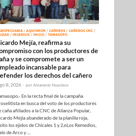
GROPECUARIA
/
AQUISMON
/
CAÑEROS
/
CAÑEROS CNC
/
IUDAD
/
INGENIOS
/
INICIO
/
TAMASOPO
icardo Mejía, reafirma su
ompromiso con los productores de
aña y se compromete a ser un
mpleado incansable para
efender los derechos del cañero
go 8, 2026
-
por
Amanecer Huasteco
amasopo.- En la recta final de la campaña
roselitista en busca del voto de los productores
e caña afiliados a la CNC de Alianza Popular,
icardo Mejía abanderado de la planilla roja,
isito los ejidos de Chicales 1 y 2,nLos Remedios,
alo de Arco y …