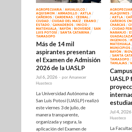
AGROPECUARIA
/
AHUALULCO
/
AGROPECUAR
AQUISMON
/
ARMADILLO
/
AXTLA
/
ALAQUINES
CAÑEROS
/
CARDENAS
/
CEDRAL
/
/
AXTLA
/
CA
CIUDAD
/
CIUDAD DEL MAÍZ
/
EBANO
/
CAÑEROS CN
ESTADO
/
GANADEROS
/
INICIO
/
CHARCAS
/
C
MATEHUALA
/
RAYÒN
/
RIOVERDE
/
SAN
/
CIUDAD FE
LUIS POTOSÍ
/
SANTA CATARINA
/
NARANJO
/
E
TAMASOPO
GUADALCAZ
INGENIOS
/
I
Más de 14 mil
MATEHUALA
MUNICIPIOS
aspirantes presentan
RAYÒN
/
RIO
/
SANTA CAT
el Examen de Admisión
TAMASOPO
/
TANLAJAS
/
V
2026 de la UASLP
Campus 
Jul 6, 2026
-
por
Amanecer
UASLP f
Huasteco
proyecc
La Universidad Autónoma de
interna
San Luis Potosí (UASLP) realizó
estudia
este viernes 3 de julio, de
Jul 4, 2026
manera transparente,
Huasteco
organizada y segura, la
La Faculta
aplicación del Examen de