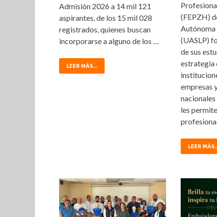
Profesiona
Admisión 2026 a 14 mil 121
(FEPZH) de
aspirantes, de los 15 mil 028
Autónoma d
registrados, quienes buscan
(UASLP) fo
incorporarse a alguno de los …
de sus est
estrategia 
LEER MÁS...
institucion
empresas y
nacionales 
les permite
profesiona
LEER MÁS..