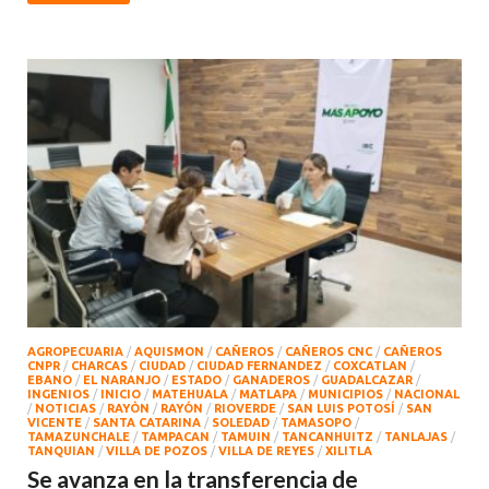
AGROPECUARIA
/
AQUISMON
/
CAÑEROS
/
CAÑEROS CNC
/
CAÑEROS
CNPR
/
CHARCAS
/
CIUDAD
/
CIUDAD FERNANDEZ
/
COXCATLAN
/
EBANO
/
EL NARANJO
/
ESTADO
/
GANADEROS
/
GUADALCAZAR
/
INGENIOS
/
INICIO
/
MATEHUALA
/
MATLAPA
/
MUNICIPIOS
/
NACIONAL
/
NOTICIAS
/
RAYÒN
/
RAYÓN
/
RIOVERDE
/
SAN LUIS POTOSÍ
/
SAN
VICENTE
/
SANTA CATARINA
/
SOLEDAD
/
TAMASOPO
/
TAMAZUNCHALE
/
TAMPACAN
/
TAMUIN
/
TANCANHUITZ
/
TANLAJAS
/
TANQUIAN
/
VILLA DE POZOS
/
VILLA DE REYES
/
XILITLA
Se avanza en la transferencia de