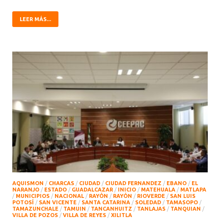
LEER MÁS...
AQUISMON
/
CHARCAS
/
CIUDAD
/
CIUDAD FERNANDEZ
/
EBANO
/
EL
NARANJO
/
ESTADO
/
GUADALCAZAR
/
INICIO
/
MATEHUALA
/
MATLAPA
/
MUNICIPIOS
/
NACIONAL
/
RAYÒN
/
RAYÓN
/
RIOVERDE
/
SAN LUIS
POTOSÍ
/
SAN VICENTE
/
SANTA CATARINA
/
SOLEDAD
/
TAMASOPO
/
TAMAZUNCHALE
/
TAMUIN
/
TANCANHUITZ
/
TANLAJAS
/
TANQUIAN
/
VILLA DE POZOS
/
VILLA DE REYES
/
XILITLA