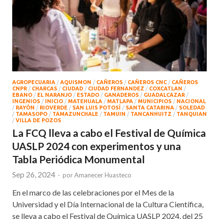
AGROPECUARIA
/
AQUISMON
/
CAÑEROS
/
CAÑEROS CNC
/
CAÑEROS
CNPR
/
CHARCAS
/
CIUDAD
/
CIUDAD FERNANDEZ
/
COXCATLAN
/
EBANO
/
EL NARANJO
/
ESTADO
/
GANADEROS
/
GUADALCAZAR
/
INGENIOS
/
INICIO
/
MATEHUALA
/
MATLAPA
/
MUNICIPIOS
/
NACIONAL
/
RAYÒN
/
RIOVERDE
/
SAN LUIS POTOSÍ
/
SANTA CATARINA
/
SOLEDAD
/
TAMASOPO
/
TAMAZUNCHALE
/
TAMUIN
/
TANCANHUITZ
/
TANQUIAN
/
VILLA DE POZOS
La FCQ lleva a cabo el Festival de Química
UASLP 2024 con experimentos y una
Tabla Periódica Monumental
Sep 26, 2024
-
por
Amanecer Huasteco
En el marco de las celebraciones por el Mes de la
Universidad y el Día Internacional de la Cultura Científica,
se lleva a cabo el Festival de Química UASLP 2024, del 25