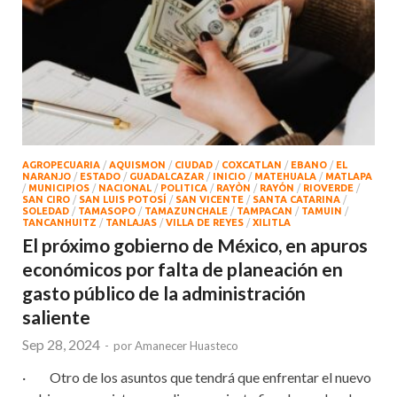
AGROPECUARIA
/
AQUISMON
/
CIUDAD
/
COXCATLAN
/
EBANO
/
EL
NARANJO
/
ESTADO
/
GUADALCAZAR
/
INICIO
/
MATEHUALA
/
MATLAPA
/
MUNICIPIOS
/
NACIONAL
/
POLITICA
/
RAYÒN
/
RAYÓN
/
RIOVERDE
/
SAN CIRO
/
SAN LUIS POTOSÍ
/
SAN VICENTE
/
SANTA CATARINA
/
SOLEDAD
/
TAMASOPO
/
TAMAZUNCHALE
/
TAMPACAN
/
TAMUIN
/
TANCANHUITZ
/
TANLAJAS
/
VILLA DE REYES
/
XILITLA
El próximo gobierno de México, en apuros
económicos por falta de planeación en
gasto público de la administración
saliente
Sep 28, 2024
-
por
Amanecer Huasteco
· Otro de los asuntos que tendrá que enfrentar el nuevo