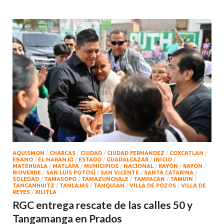
AQUISMON
/
CHARCAS
/
CIUDAD
/
CIUDAD FERNANDEZ
/
COXCATLAN
/
EBANO
/
EL NARANJO
/
ESTADO
/
GUADALCAZAR
/
INICIO
/
MATEHUALA
/
MATLAPA
/
MUNICIPIOS
/
NACIONAL
/
RAYÒN
/
RAYÓN
/
RIOVERDE
/
SAN LUIS POTOSÍ
/
SAN VICENTE
/
SANTA CATARINA
/
SOLEDAD
/
TAMASOPO
/
TAMAZUNCHALE
/
TAMPACAN
/
TAMUIN
/
TANCANHUITZ
/
TANLAJAS
/
TANQUIAN
/
VILLA DE POZOS
/
VILLA DE
REYES
/
XILITLA
RGC entrega rescate de las calles 50 y
Tangamanga en Prados