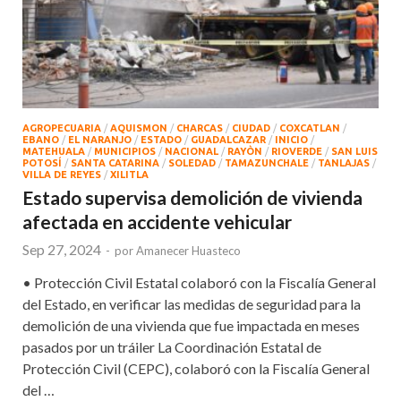
AGROPECUARIA
/
AQUISMON
/
CHARCAS
/
CIUDAD
/
COXCATLAN
/
EBANO
/
EL NARANJO
/
ESTADO
/
GUADALCAZAR
/
INICIO
/
MATEHUALA
/
MUNICIPIOS
/
NACIONAL
/
RAYÒN
/
RIOVERDE
/
SAN LUIS
POTOSÍ
/
SANTA CATARINA
/
SOLEDAD
/
TAMAZUNCHALE
/
TANLAJAS
/
VILLA DE REYES
/
XILITLA
Estado supervisa demolición de vivienda
afectada en accidente vehicular
Sep 27, 2024
-
por
Amanecer Huasteco
• Protección Civil Estatal colaboró con la Fiscalía General
del Estado, en verificar las medidas de seguridad para la
demolición de una vivienda que fue impactada en meses
pasados por un tráiler La Coordinación Estatal de
Protección Civil (CEPC), colaboró con la Fiscalía General
del …