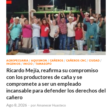
AGROPECUARIA
/
AQUISMON
/
CAÑEROS
/
CAÑEROS CNC
/
CIUDAD
/
INGENIOS
/
INICIO
/
TAMASOPO
Ricardo Mejía, reafirma su compromiso
con los productores de caña y se
compromete a ser un empleado
incansable para defender los derechos del
cañero
Ago 8, 2026
-
por
Amanecer Huasteco