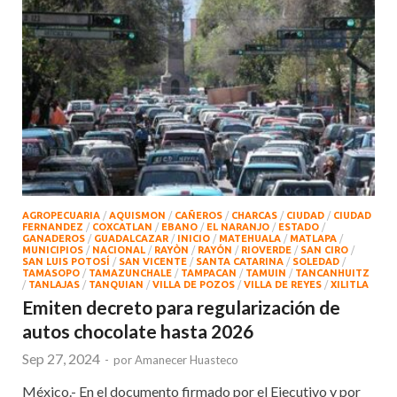
AGROPECUARIA
/
AQUISMON
/
CAÑEROS
/
CHARCAS
/
CIUDAD
/
CIUDAD
FERNANDEZ
/
COXCATLAN
/
EBANO
/
EL NARANJO
/
ESTADO
/
GANADEROS
/
GUADALCAZAR
/
INICIO
/
MATEHUALA
/
MATLAPA
/
MUNICIPIOS
/
NACIONAL
/
RAYÒN
/
RAYÓN
/
RIOVERDE
/
SAN CIRO
/
SAN LUIS POTOSÍ
/
SAN VICENTE
/
SANTA CATARINA
/
SOLEDAD
/
TAMASOPO
/
TAMAZUNCHALE
/
TAMPACAN
/
TAMUIN
/
TANCANHUITZ
/
TANLAJAS
/
TANQUIAN
/
VILLA DE POZOS
/
VILLA DE REYES
/
XILITLA
Emiten decreto para regularización de
autos chocolate hasta 2026
Sep 27, 2024
-
por
Amanecer Huasteco
México.- En el documento firmado por el Ejecutivo y por