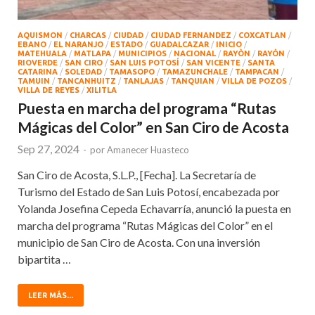
AQUISMON
/
CHARCAS
/
CIUDAD
/
CIUDAD FERNANDEZ
/
COXCATLAN
/
EBANO
/
EL NARANJO
/
ESTADO
/
GUADALCAZAR
/
INICIO
/
MATEHUALA
/
MATLAPA
/
MUNICIPIOS
/
NACIONAL
/
RAYÒN
/
RAYÓN
/
RIOVERDE
/
SAN CIRO
/
SAN LUIS POTOSÍ
/
SAN VICENTE
/
SANTA
CATARINA
/
SOLEDAD
/
TAMASOPO
/
TAMAZUNCHALE
/
TAMPACAN
/
TAMUIN
/
TANCANHUITZ
/
TANLAJAS
/
TANQUIAN
/
VILLA DE POZOS
/
VILLA DE REYES
/
XILITLA
Puesta en marcha del programa “Rutas
Mágicas del Color” en San Ciro de Acosta
Sep 27, 2024
-
por
Amanecer Huasteco
San Ciro de Acosta, S.L.P., [Fecha]. La Secretaría de
Turismo del Estado de San Luis Potosí, encabezada por
Yolanda Josefina Cepeda Echavarría, anunció la puesta en
marcha del programa “Rutas Mágicas del Color” en el
municipio de San Ciro de Acosta. Con una inversión
bipartita …
LEER MÁS...