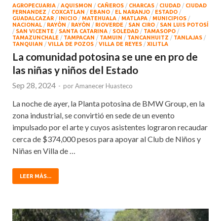
AGROPECUARIA
/
AQUISMON
/
CAÑEROS
/
CHARCAS
/
CIUDAD
/
CIUDAD
FERNANDEZ
/
COXCATLAN
/
EBANO
/
EL NARANJO
/
ESTADO
/
GUADALCAZAR
/
INICIO
/
MATEHUALA
/
MATLAPA
/
MUNICIPIOS
/
NACIONAL
/
RAYÒN
/
RAYÓN
/
RIOVERDE
/
SAN CIRO
/
SAN LUIS POTOSÍ
/
SAN VICENTE
/
SANTA CATARINA
/
SOLEDAD
/
TAMASOPO
/
TAMAZUNCHALE
/
TAMPACAN
/
TAMUIN
/
TANCANHUITZ
/
TANLAJAS
/
TANQUIAN
/
VILLA DE POZOS
/
VILLA DE REYES
/
XILITLA
La comunidad potosina se une en pro de
las niñas y niños del Estado
Sep 28, 2024
-
por
Amanecer Huasteco
La noche de ayer, la Planta potosina de BMW Group, en la
zona industrial, se convirtió en sede de un evento
impulsado por el arte y cuyos asistentes lograron recaudar
cerca de $374,000 pesos para apoyar al Club de Niños y
Niñas en Villa de …
LEER MÁS...