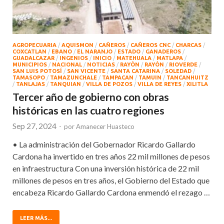
AGROPECUARIA
/
AQUISMON
/
CAÑEROS
/
CAÑEROS CNC
/
CHARCAS
/
COXCATLAN
/
EBANO
/
EL NARANJO
/
ESTADO
/
GANADEROS
/
GUADALCAZAR
/
INGENIOS
/
INICIO
/
MATEHUALA
/
MATLAPA
/
MUNICIPIOS
/
NACIONAL
/
NOTICIAS
/
RAYÒN
/
RAYÓN
/
RIOVERDE
/
SAN LUIS POTOSÍ
/
SAN VICENTE
/
SANTA CATARINA
/
SOLEDAD
/
TAMASOPO
/
TAMAZUNCHALE
/
TAMPACAN
/
TAMUIN
/
TANCANHUITZ
/
TANLAJAS
/
TANQUIAN
/
VILLA DE POZOS
/
VILLA DE REYES
/
XILITLA
Tercer año de gobierno con obras
históricas en las cuatro regiones
Sep 27, 2024
-
por
Amanecer Huasteco
• La administración del Gobernador Ricardo Gallardo
Cardona ha invertido en tres años 22 mil millones de pesos
en infraestructura Con una inversión histórica de 22 mil
millones de pesos en tres años, el Gobierno del Estado que
encabeza Ricardo Gallardo Cardona enmendó el rezago …
LEER MÁS...