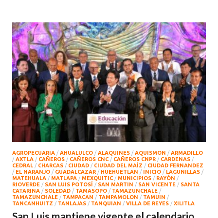
AGROPECUARIA
/
AHUALULCO
/
ALAQUINES
/
AQUISMON
/
ARMADILLO
/
AXTLA
/
CAÑEROS
/
CAÑEROS CNC
/
CAÑEROS CNPR
/
CARDENAS
/
CEDRAL
/
CHARCAS
/
CIUDAD
/
CIUDAD DEL MAÍZ
/
CIUDAD FERNANDEZ
/
EL NARANJO
/
GUADALCAZAR
/
HUEHUETLAN
/
INICIO
/
LAGUNILLAS
/
MATEHUALA
/
MATLAPA
/
MEXQUITIC
/
MUNICIPIOS
/
RAYÒN
/
RIOVERDE
/
SAN LUIS POTOSÍ
/
SAN MARTIN
/
SAN VICENTE
/
SANTA
CATARINA
/
SOLEDAD
/
TAMASOPO
/
TAMAZUNCHALE
/
TAMAZUNCHALE
/
TAMPACAN
/
TAMPAMOLON
/
TAMUIN
/
TANCANHUITZ
/
TANLAJAS
/
TANQUIAN
/
VILLA DE REYES
/
XILITLA
San Luis mantiene vigente el calendario