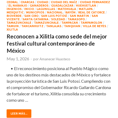
CEDRAL
/
CHARCAS
/
CIUDAD
/
CIUDAD DEL MAÍZ
/
CIUDAD FERNANDEZ
/
EL NARANJO
/
GANADEROS
/
GUADALCAZAR
/
HUEHUETLAN
/
INGENIOS
/
INICIO
/
LAGUNILLAS
/
MATEHUALA
/
MATLAPA
/
MEXQUITIC
/
MUNICIPIOS
/
NACIONAL
/
RAYÒN
/
REAL DE CATORCE
/
RIOVERDE
/
SAN CIRO
/
SAN LUIS POTOSÍ
/
SAN MARTIN
/
SAN
VICENTE
/
SANTA CATARINA
/
SOLEDAD
/
TAMASOPO
/
TAMAZUNCHALE
/
TAMAZUNCHALE
/
TAMPACAN
/
TAMPAMOLON
/
TAMUIN
/
TANCANHUITZ
/
TANLAJAS
/
TANQUIAN
/
VILLA DE REYES
/
XILITLA
Reconocen a Xilitla como sede del mejor
festival cultural contemporáneo de
México
May 1, 2026
-
por
Amanecer Huasteco
• El reconocimiento posiciona al Pueblo Mágico como
uno de los destinos más destacados de México y fortalece
la proyección turística de San Luis Potosí. Cumpliendo con
el compromiso del Gobernador Ricardo Gallardo Cardona
de fortalecer el turismo, Xilitla consolida su crecimiento
como uno …
LEER MÁS...