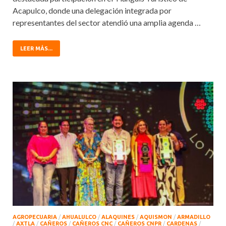
Acapulco, donde una delegación integrada por
representantes del sector atendió una amplia agenda …
LEER MÁS...
AGROPECUARIA
/
AHUALULCO
/
ALAQUINES
/
AQUISMON
/
ARMADILLO
/
AXTLA
/
CAÑEROS
/
CAÑEROS CNC
/
CAÑEROS CNPR
/
CARDENAS
/