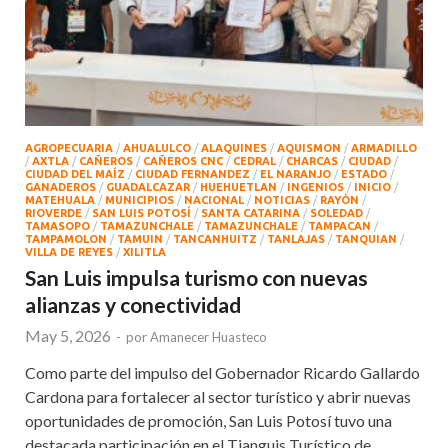
AGROPECUARIA
/
AHUALULCO
/
ALAQUINES
/
AQUISMON
/
ARMADILLO
/
AXTLA
/
CAÑEROS
/
CAÑEROS CNC
/
CEDRAL
/
CHARCAS
/
CIUDAD
/
CIUDAD DEL MAÍZ
/
CIUDAD FERNANDEZ
/
EL NARANJO
/
ESTADO
/
GANADEROS
/
GUADALCAZAR
/
HUEHUETLAN
/
INGENIOS
/
INICIO
/
MATEHUALA
/
MUNICIPIOS
/
NACIONAL
/
NOTICIAS
/
RAYÒN
/
RIOVERDE
/
SAN LUIS POTOSÍ
/
SANTA CATARINA
/
SOLEDAD
/
TAMASOPO
/
TAMAZUNCHALE
/
TAMAZUNCHALE
/
TAMPACAN
/
TAMPAMOLON
/
TAMUIN
/
TANCANHUITZ
/
TANLAJAS
/
TANQUIAN
/
VILLA DE REYES
/
XILITLA
San Luis impulsa turismo con nuevas
alianzas y conectividad
May 5, 2026
-
por
Amanecer Huasteco
Como parte del impulso del Gobernador Ricardo Gallardo
Cardona para fortalecer al sector turístico y abrir nuevas
oportunidades de promoción, San Luis Potosí tuvo una
destacada participación en el Tianguis Turístico de