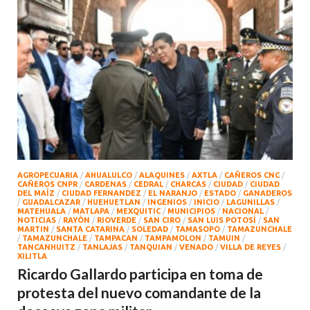
AGROPECUARIA
/
AHUALULCO
/
ALAQUINES
/
AXTLA
/
CAÑEROS CNC
/
CAÑEROS CNPR
/
CARDENAS
/
CEDRAL
/
CHARCAS
/
CIUDAD
/
CIUDAD
DEL MAÍZ
/
CIUDAD FERNANDEZ
/
EL NARANJO
/
ESTADO
/
GANADEROS
/
GUADALCAZAR
/
HUEHUETLAN
/
INGENIOS
/
INICIO
/
LAGUNILLAS
/
MATEHUALA
/
MATLAPA
/
MEXQUITIC
/
MUNICIPIOS
/
NACIONAL
/
NOTICIAS
/
RAYÒN
/
RIOVERDE
/
SAN CIRO
/
SAN LUIS POTOSÍ
/
SAN
MARTIN
/
SANTA CATARINA
/
SOLEDAD
/
TAMASOPO
/
TAMAZUNCHALE
/
TAMAZUNCHALE
/
TAMPACAN
/
TAMPAMOLON
/
TAMUIN
/
TANCANHUITZ
/
TANLAJAS
/
TANQUIAN
/
VENADO
/
VILLA DE REYES
/
XILITLA
Ricardo Gallardo participa en toma de
protesta del nuevo comandante de la