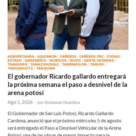
AGROPECUARIA
/
AQUISMON
/
CAÑEROS
/
CAÑEROS CNC
/
CIUDAD
/
ESTADO
/
GANADEROS
/
INGENIOS
/
INICIO
/
SANTA CATARINA
/
TAMASOPO
/
TAMAZUNCHALE
/
TAMPAMOLON
/
TAMUIN
/
TANCANHUITZ
/
TANQUIAN
El gobernador Ricardo gallardo entregará
la próxima semana el paso a desnivel de la
arena potosí
Ago 1, 2026
-
por
Amanecer Huasteco
El Gobernador de San Luis Potosí, Ricardo Gallardo
Cardona, anunció que el próximo miércoles 5 de agosto
será entregado el Paso a Desnivel Vehicular de la Arena
Potosí, una de las obras de mayor impacto para la