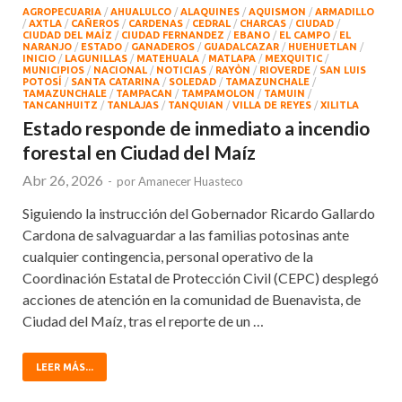
AGROPECUARIA
/
AHUALULCO
/
ALAQUINES
/
AQUISMON
/
ARMADILLO
/
AXTLA
/
CAÑEROS
/
CARDENAS
/
CEDRAL
/
CHARCAS
/
CIUDAD
/
CIUDAD DEL MAÍZ
/
CIUDAD FERNANDEZ
/
EBANO
/
EL CAMPO
/
EL
NARANJO
/
ESTADO
/
GANADEROS
/
GUADALCAZAR
/
HUEHUETLAN
/
INICIO
/
LAGUNILLAS
/
MATEHUALA
/
MATLAPA
/
MEXQUITIC
/
MUNICIPIOS
/
NACIONAL
/
NOTICIAS
/
RAYÒN
/
RIOVERDE
/
SAN LUIS
POTOSÍ
/
SANTA CATARINA
/
SOLEDAD
/
TAMAZUNCHALE
/
TAMAZUNCHALE
/
TAMPACAN
/
TAMPAMOLON
/
TAMUIN
/
TANCANHUITZ
/
TANLAJAS
/
TANQUIAN
/
VILLA DE REYES
/
XILITLA
Estado responde de inmediato a incendio
forestal en Ciudad del Maíz
Abr 26, 2026
-
por
Amanecer Huasteco
Siguiendo la instrucción del Gobernador Ricardo Gallardo
Cardona de salvaguardar a las familias potosinas ante
cualquier contingencia, personal operativo de la
Coordinación Estatal de Protección Civil (CEPC) desplegó
acciones de atención en la comunidad de Buenavista, de
Ciudad del Maíz, tras el reporte de un …
LEER MÁS...