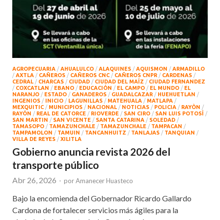
AGROPECUARIA
/
AHUALULCO
/
ALAQUINES
/
AQUISMON
/
ARMADILLO
/
AXTLA
/
CAÑEROS
/
CAÑEROS CNC
/
CAÑEROS CNPR
/
CARDENAS
/
CEDRAL
/
CHARCAS
/
CIUDAD
/
CIUDAD DEL MAÍZ
/
CIUDAD FERNANDEZ
/
COXCATLAN
/
EBANO
/
EDUCACIÓN
/
EL CAMPO
/
EL MUNDO
/
EL
NARANJO
/
ESTADO
/
GANADEROS
/
GUADALCAZAR
/
HUEHUETLAN
/
INGENIOS
/
INICIO
/
LAGUNILLAS
/
MATEHUALA
/
MATLAPA
/
MEXQUITIC
/
MUNICIPIOS
/
NACIONAL
/
NOTICIAS
/
POLICIA
/
RAYÒN
/
RAYÓN
/
REAL DE CATORCE
/
RIOVERDE
/
SAN CIRO
/
SAN LUIS POTOSÍ
/
SAN MARTIN
/
SAN VICENTE
/
SANTA CATARINA
/
SOLEDAD
/
TAMASOPO
/
TAMAZUNCHALE
/
TAMAZUNCHALE
/
TAMPACAN
/
TAMPAMOLON
/
TAMUIN
/
TANCANHUITZ
/
TANLAJAS
/
TANQUIAN
/
VILLA DE REYES
/
XILITLA
Gobierno anuncia revista 2026 del
transporte público
Abr 26, 2026
-
por
Amanecer Huasteco
Bajo la encomienda del Gobernador Ricardo Gallardo
Cardona de fortalecer servicios más ágiles para la