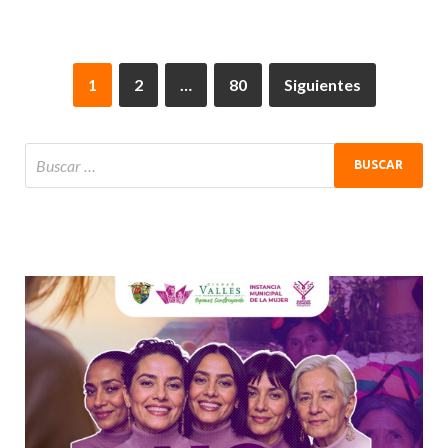
1
2
…
80
Siguientes