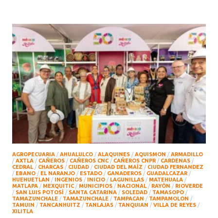
AGROPECUARIA
/
AHUALULCO
/
ALAQUINES
/
AQUISMON
/
ARMADILLO
/
AXTLA
/
CAÑEROS
/
CAÑEROS CNC
/
CAÑEROS CNPR
/
CARDENAS
/
CEDRAL
/
CHARCAS
/
CIUDAD
/
CIUDAD DEL MAÍZ
/
CIUDAD FERNANDEZ
/
EBANO
/
EL NARANJO
/
ESTADO
/
GANADEROS
/
GUADALCAZAR
/
HUEHUETLAN
/
INGENIOS
/
INICIO
/
LAGUNILLAS
/
MATEHUALA
/
MATLAPA
/
MEXQUITIC
/
MUNICIPIOS
/
NACIONAL
/
RAYÒN
/
RIOVERDE
/
SAN LUIS POTOSÍ
/
SANTA CATARINA
/
SOLEDAD
/
TAMASOPO
/
TAMAZUNCHALE
/
TAMAZUNCHALE
/
TAMPACAN
/
TAMPAMOLON
/
TAMUIN
/
TANCANHUITZ
/
TANLAJAS
/
TANQUIAN
/
VILLA DE REYES
/
XILITLA