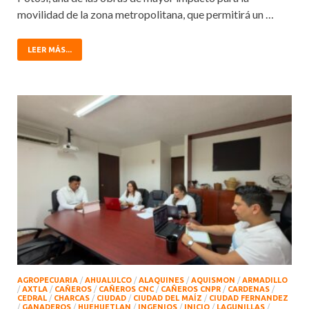
movilidad de la zona metropolitana, que permitirá un …
LEER MÁS...
AGROPECUARIA
/
AHUALULCO
/
ALAQUINES
/
AQUISMON
/
ARMADILLO
/
AXTLA
/
CAÑEROS
/
CAÑEROS CNC
/
CAÑEROS CNPR
/
CARDENAS
/
CEDRAL
/
CHARCAS
/
CIUDAD
/
CIUDAD DEL MAÍZ
/
CIUDAD FERNANDEZ
/
GANADEROS
/
HUEHUETLAN
/
INGENIOS
/
INICIO
/
LAGUNILLAS
/