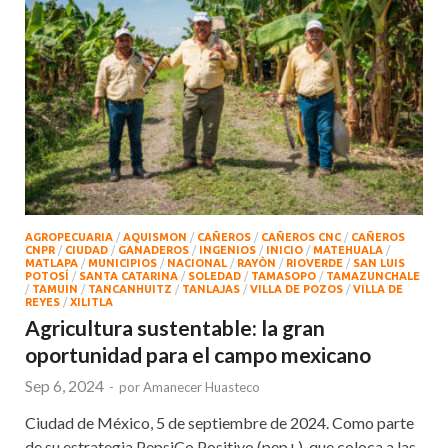
AGROPECUARIA
/
AQUISMON
/
CAÑEROS
/
CAÑEROS CNC
/
CAÑEROS
CNPR
/
CIUDAD
/
GANADEROS
/
INGENIOS
/
INICIO
/
MATEHUALA
/
MATLAPA
/
MUNICIPIOS
/
NACIONAL
/
RAYÒN
/
RIOVERDE
/
SAN LUIS
POTOSÍ
/
SANTA CATARINA
/
SOLEDAD
/
TAMASOPO
/
TAMAZUNCHALE
/
TAMUIN
/
TANCANHUITZ
/
TANLAJAS
/
VILLA DE POZOS
/
VILLA DE
REYES
/
XILITLA
Agricultura sustentable: la gran
oportunidad para el campo mexicano
Sep 6, 2024
-
por
Amanecer Huasteco
Ciudad de México, 5 de septiembre de 2024. Como parte
de su estrategia PepsiCo Positivo (pep+), que coloca a las