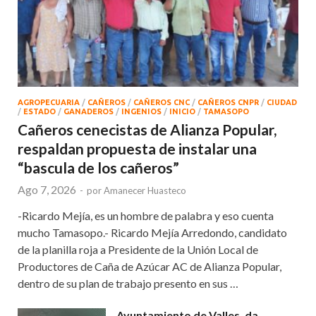
AGROPECUARIA
/
CAÑEROS
/
CAÑEROS CNC
/
CAÑEROS CNPR
/
CIUDAD
/
ESTADO
/
GANADEROS
/
INGENIOS
/
INICIO
/
TAMASOPO
Cañeros cenecistas de Alianza Popular,
respaldan propuesta de instalar una
“bascula de los cañeros”
Ago 7, 2026
-
por
Amanecer Huasteco
-Ricardo Mejía, es un hombre de palabra y eso cuenta
mucho Tamasopo.- Ricardo Mejía Arredondo, candidato
de la planilla roja a Presidente de la Unión Local de
Productores de Caña de Azúcar AC de Alianza Popular,
dentro de su plan de trabajo presento en sus …
Ayuntamiento de Valles, da