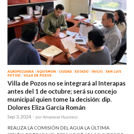
AGROPECUARIA
/
AQUISMON
/
CIUDAD
/
ESTADO
/
INICIO
/
SAN LUIS
POTOSÍ
/
VILLA DE POZOS
Villa de Pozos no se integrará al Interapas
antes del 1 de octubre; será su concejo
municipal quien tome la decisión: dip.
Dolores Eliza García Román
Sep 3, 2024
-
por
Amanecer Huasteco
REALIZA LA COMISIÓN DEL AGUA LA ÚLTIMA