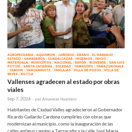
AGROPECUARIA
/
AQUISMON
/
CAÑEROS
/
EBANO
/
EL NARANJO
/
ESTADO
/
GANADEROS
/
GUADALCAZAR
/
INGENIOS
/
INICIO
/
MATEHUALA
/
MUNICIPIOS
/
NACIONAL
/
RAYÒN
/
RIOVERDE
/
SAN LUIS
POTOSÍ
/
SANTA CATARINA
/
SOLEDAD
/
TAMASOPO
/
TAMAZUNCHALE
/
TAMUIN
/
TANCANHUITZ
/
TANLAJAS
/
VILLA DE POZOS
/
VILLA DE
REYES
/
XILITLA
Vallenses agradecen al estado por obras
viales
Sep 7, 2024
-
por
Amanecer Huasteco
Habitantes de Ciudad Valles agradecieron al Gobernador
Ricardo Gallardo Cardona cumplirles con obras que
modernizan al municipio, como la inauguración de las
calles antiguo camino a Tanzacalte y la calle José María