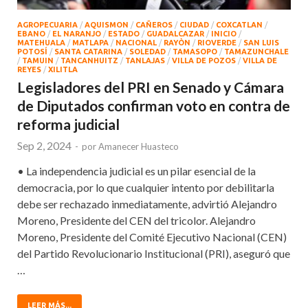
AGROPECUARIA
/
AQUISMON
/
CAÑEROS
/
CIUDAD
/
COXCATLAN
/
EBANO
/
EL NARANJO
/
ESTADO
/
GUADALCAZAR
/
INICIO
/
MATEHUALA
/
MATLAPA
/
NACIONAL
/
RAYÒN
/
RIOVERDE
/
SAN LUIS
POTOSÍ
/
SANTA CATARINA
/
SOLEDAD
/
TAMASOPO
/
TAMAZUNCHALE
/
TAMUIN
/
TANCANHUITZ
/
TANLAJAS
/
VILLA DE POZOS
/
VILLA DE
REYES
/
XILITLA
Legisladores del PRI en Senado y Cámara
de Diputados confirman voto en contra de
reforma judicial
Sep 2, 2024
-
por
Amanecer Huasteco
• La independencia judicial es un pilar esencial de la
democracia, por lo que cualquier intento por debilitarla
debe ser rechazado inmediatamente, advirtió Alejandro
Moreno, Presidente del CEN del tricolor. Alejandro
Moreno, Presidente del Comité Ejecutivo Nacional (CEN)
del Partido Revolucionario Institucional (PRI), aseguró que
…
LEER MÁS...