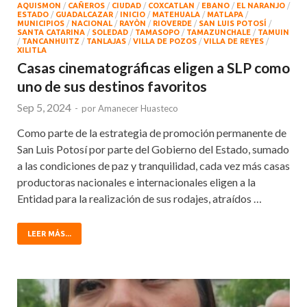
AQUISMON
/
CAÑEROS
/
CIUDAD
/
COXCATLAN
/
EBANO
/
EL NARANJO
/
ESTADO
/
GUADALCAZAR
/
INICIO
/
MATEHUALA
/
MATLAPA
/
MUNICIPIOS
/
NACIONAL
/
RAYÒN
/
RIOVERDE
/
SAN LUIS POTOSÍ
/
SANTA CATARINA
/
SOLEDAD
/
TAMASOPO
/
TAMAZUNCHALE
/
TAMUIN
/
TANCANHUITZ
/
TANLAJAS
/
VILLA DE POZOS
/
VILLA DE REYES
/
XILITLA
Casas cinematográficas eligen a SLP como
uno de sus destinos favoritos
Sep 5, 2024
-
por
Amanecer Huasteco
Como parte de la estrategia de promoción permanente de
San Luis Potosí por parte del Gobierno del Estado, sumado
a las condiciones de paz y tranquilidad, cada vez más casas
productoras nacionales e internacionales eligen a la
Entidad para la realización de sus rodajes, atraídos …
LEER MÁS...