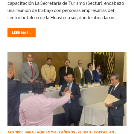
capacitación La Secretaría de Turismo (Sectur), encabezó
una reunión de trabajo con personas empresarias del
sector hotelero de la Huasteca sur, donde abordaron …
LEER MÁS...
AGROPECUARIA
/
AQUISMON
/
CAÑEROS
/
CIUDAD
/
COXCATLAN
/