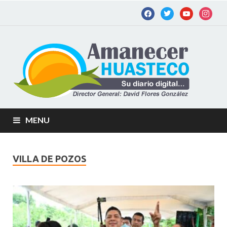
Am
Diario
digital de
Hu
la
Huastec
Potosina
MENU
VILLA DE POZOS