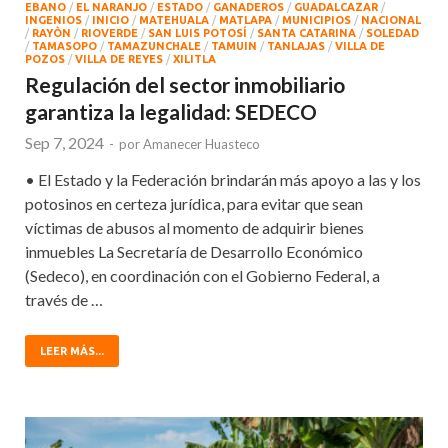
EBANO
/
EL NARANJO
/
ESTADO
/
GANADEROS
/
GUADALCAZAR
/
INGENIOS
/
INICIO
/
MATEHUALA
/
MATLAPA
/
MUNICIPIOS
/
NACIONAL
/
RAYÒN
/
RIOVERDE
/
SAN LUIS POTOSÍ
/
SANTA CATARINA
/
SOLEDAD
/
TAMASOPO
/
TAMAZUNCHALE
/
TAMUIN
/
TANLAJAS
/
VILLA DE
POZOS
/
VILLA DE REYES
/
XILITLA
Regulación del sector inmobiliario
garantiza la legalidad: SEDECO
Sep 7, 2024
-
por
Amanecer Huasteco
• El Estado y la Federación brindarán más apoyo a las y los
potosinos en certeza jurídica, para evitar que sean
víctimas de abusos al momento de adquirir bienes
inmuebles La Secretaría de Desarrollo Económico
(Sedeco), en coordinación con el Gobierno Federal, a
través de …
LEER MÁS...