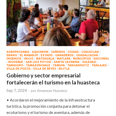
AGROPECUARIA
/
AQUISMON
/
CAÑEROS
/
CIUDAD
/
COXCATLAN
/
EBANO
/
EL NARANJO
/
ESTADO
/
GANADEROS
/
GUADALCAZAR
/
INGENIOS
/
INICIO
/
MATEHUALA
/
MATLAPA
/
MUNICIPIOS
/
NACIONAL
/
RIOVERDE
/
SAN LUIS POTOSÍ
/
SANTA CATARINA
/
SOLEDAD
/
TAMASOPO
/
TAMAZUNCHALE
/
TAMUIN
/
TANCANHUITZ
/
TANLAJAS
/
VILLA DE POZOS
/
VILLA DE REYES
/
XILITLA
Gobierno y sector empresarial
fortalecerán el turismo en la huasteca
Sep 7, 2024
-
por
Amanecer Huasteco
• Acordaron el mejoramiento de la infraestructura
turística, la promoción conjunta para detonar el
ecoturismo y el turismo de aventura, además de