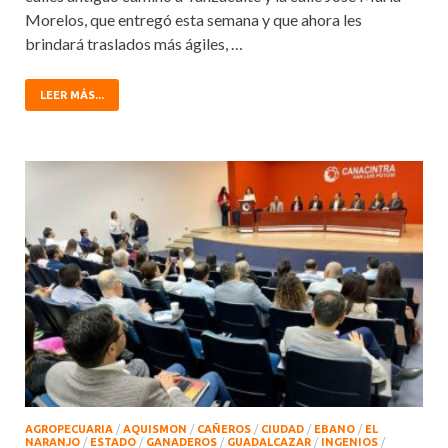
Morelos, que entregó esta semana y que ahora les
brindará traslados más ágiles, …
LEER MÁS...
AGROPECUARIA
/
AQUISMON
/
CAÑEROS
/
CIUDAD
/
EBANO
/
EL
NARANJO
/
ESTADO
/
GANADEROS
/
GUADALCAZAR
/
INGENIOS
/