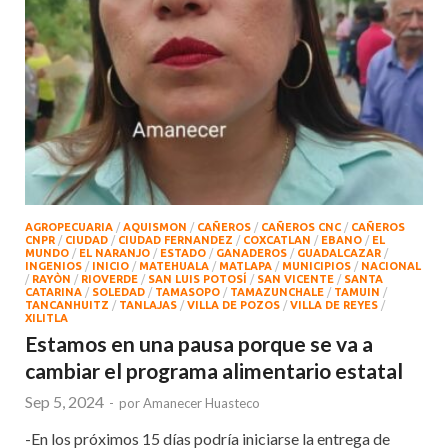
AGROPECUARIA
/
AQUISMON
/
CAÑEROS
/
CAÑEROS CNC
/
CAÑEROS
CNPR
/
CIUDAD
/
CIUDAD FERNANDEZ
/
COXCATLAN
/
EBANO
/
EL
MUNDO
/
EL NARANJO
/
ESTADO
/
GANADEROS
/
GUADALCAZAR
/
INGENIOS
/
INICIO
/
MATEHUALA
/
MATLAPA
/
MUNICIPIOS
/
NACIONAL
/
RAYÒN
/
RIOVERDE
/
SAN LUIS POTOSÍ
/
SAN VICENTE
/
SANTA
CATARINA
/
SOLEDAD
/
TAMASOPO
/
TAMAZUNCHALE
/
TAMUIN
/
TANCANHUITZ
/
TANLAJAS
/
VILLA DE POZOS
/
VILLA DE REYES
/
XILITLA
Estamos en una pausa porque se va a
cambiar el programa alimentario estatal
Sep 5, 2024
-
por
Amanecer Huasteco
-En los próximos 15 días podría iniciarse la entrega de