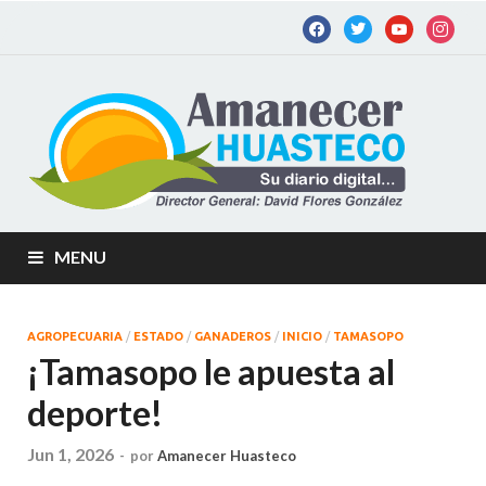
Am
Diario
digital de
Hu
la
Huastec
Potosina
MENU
AGROPECUARIA
/
ESTADO
/
GANADEROS
/
INICIO
/
TAMASOPO
¡Tamasopo le apuesta al
deporte!
Jun 1, 2026
-
por
Amanecer Huasteco