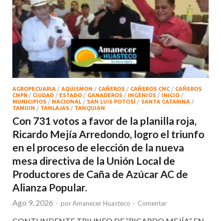
AGROPECUARIA
/
AQUISMON
/
CAÑEROS
/
CAÑEROS CNC
/
CAÑEROS
CNPR
/
CIUDAD
/
ESTADO
/
GANADEROS
/
INGENIOS
/
INICIO
/
MUNICIPIOS
/
NACIONAL
/
SAN LUIS POTOSÍ
/
SANTA CATARINA
/
TAMUIN
/
TANLAJAS
/
TANQUIAN
Con 731 votos a favor de la planilla roja,
Ricardo Mejía Arredondo, logro el triunfo
en el proceso de elección de la nueva
mesa directiva de la Unión Local de
Productores de Caña de Azúcar AC de
Alianza Popular.
Ago 9, 2026
-
por
Amanecer Huasteco
-
Comentar
CONTUNDENTE TRIUNFO DE “RICARDO MEJÍA” EN