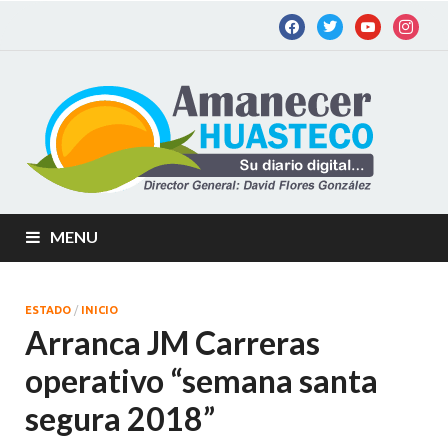
Am
Diario
digital de
Hu
la
Huastec
Potosina
MENU
ESTADO
/
INICIO
Arranca JM Carreras
operativo “semana santa
segura 2018”