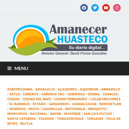
Am
Diario
digital de
Hu
la
Huastec
Potosina
MENU
AGROPECUARIA
/
AHUALULCO
/
ALAQUINES
/
AQUISMON
/
ARMADILLO
/
AXTLA
/
CAÑEROS
/
CAÑEROS CNC
/
CARDENAS
/
CEDRAL
/
CHARCAS
/
CIUDAD
/
CIUDAD DEL MAÍZ
/
CIUDAD FERNANDEZ
/
COLABORACIONES
/
EL NARANJO
/
ESTADO
/
GANADEROS
/
GUADALCAZAR
/
HUEHUETLAN
/
INGENIOS
/
INICIO
/
LAGUNILLAS
/
MATEHUALA
/
MEXQUITIC
/
MUNICIPIOS
/
NACIONAL
/
RAYÒN
/
RIOVERDE
/
SAN LUIS POTOSÍ
/
SANTA CATARINA
/
SOLEDAD
/
TAMAZUNCHALE
/
TANLAJAS
/
VILLA DE
REYES
/
XILITLA