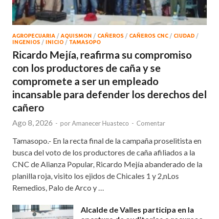
AGROPECUARIA
/
AQUISMON
/
CAÑEROS
/
CAÑEROS CNC
/
CIUDAD
/
INGENIOS
/
INICIO
/
TAMASOPO
Ricardo Mejía, reafirma su compromiso
con los productores de caña y se
compromete a ser un empleado
incansable para defender los derechos del
cañero
Ago 8, 2026
-
por
Amanecer Huasteco
-
Comentar
Tamasopo.- En la recta final de la campaña proselitista en
busca del voto de los productores de caña afiliados a la
CNC de Alianza Popular, Ricardo Mejía abanderado de la
planilla roja, visito los ejidos de Chicales 1 y 2,nLos
Remedios, Palo de Arco y …
Alcalde de Valles participa en la