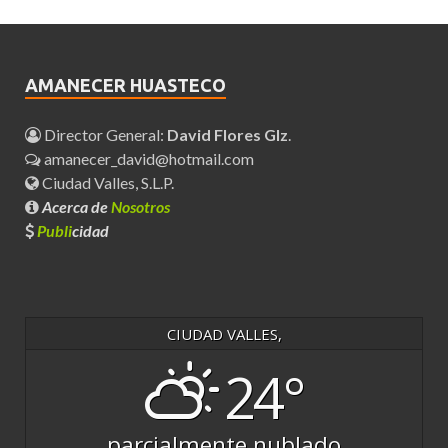
AMANECER HUASTECO
Director General:
David Flores Glz
.
amanecer_david@hotmail.com
Ciudad Valles, S.L.P.
Acerca de
Nosotros
Publi
cidad
CIUDAD VALLES,
24°
parcialmente nublado