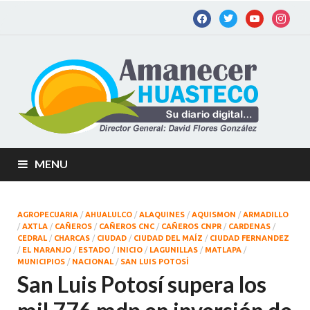
Am
Diario
digital de
Hu
la
Huastec
Potosina
MENU
AGROPECUARIA
/
AHUALULCO
/
ALAQUINES
/
AQUISMON
/
ARMADILLO
/
AXTLA
/
CAÑEROS
/
CAÑEROS CNC
/
CAÑEROS CNPR
/
CARDENAS
/
CEDRAL
/
CHARCAS
/
CIUDAD
/
CIUDAD DEL MAÍZ
/
CIUDAD FERNANDEZ
/
EL NARANJO
/
ESTADO
/
INICIO
/
LAGUNILLAS
/
MATLAPA
/
MUNICIPIOS
/
NACIONAL
/
SAN LUIS POTOSÍ
San Luis Potosí supera los