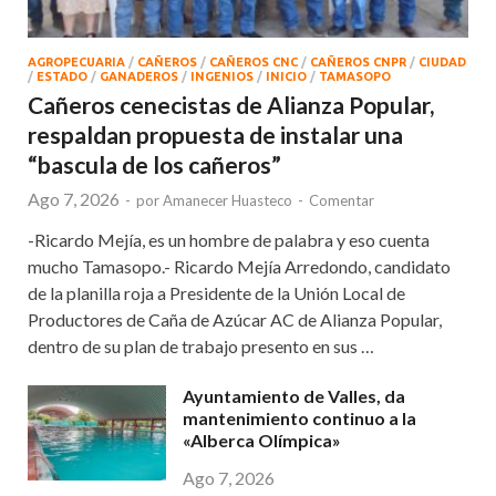
AGROPECUARIA
/
CAÑEROS
/
CAÑEROS CNC
/
CAÑEROS CNPR
/
CIUDAD
/
ESTADO
/
GANADEROS
/
INGENIOS
/
INICIO
/
TAMASOPO
Cañeros cenecistas de Alianza Popular,
respaldan propuesta de instalar una
“bascula de los cañeros”
Ago 7, 2026
-
por
Amanecer Huasteco
-
Comentar
-Ricardo Mejía, es un hombre de palabra y eso cuenta
mucho Tamasopo.- Ricardo Mejía Arredondo, candidato
de la planilla roja a Presidente de la Unión Local de
Productores de Caña de Azúcar AC de Alianza Popular,
dentro de su plan de trabajo presento en sus …
Ayuntamiento de Valles, da
mantenimiento continuo a la
«Alberca Olímpica»
Ago 7, 2026