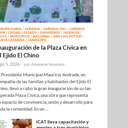
GROPECUARIA
/
CAÑEROS
/
CAÑEROS CNC
/
CAÑEROS
NPR
/
CIUDAD
/
ESTADO
/
GANADEROS
/
INGENIOS
/
ICIO
/
MUNICIPIOS
/
NACIONAL
/
SAN LUIS POTOSÍ
/
ANTA CATARINA
/
TAMASOPO
nauguración de la Plaza Cívica en
l Ejido El Chino
go 5, 2026
-
por
Amanecer Huasteco
l Presidente Municipal Mauricio Andrade, en
ompañía de las familias y habitantes del Ejido El
hino, llevó a cabo la gran inauguración de su tan
sperada Plaza Cívica, una obra que representa
n espacio de convivencia, unión y desarrollo para
oda la comunidad. En un …
ICAT lleva capacitación y
empleo a tres municipios