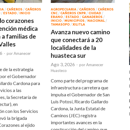
IA
/
CAÑEROS
/
CAÑEROS
AGROPECUARIA
/
CAÑEROS
/
CAÑEROS
D
/
ESTADO
/
INICIO
CNC
/
CAÑEROS CNPR
/
CIUDAD
/
EBANO
/
ESTADO
/
GANADEROS
/
do corazones
INICIO
/
MUNICIPIOS
/
NACIONAL
/
TAMASOPO
/
XILITLA
tención médica
Avanza nuevo camino
 a familias de
que conectará a 20
Valles
localidades de la
26
-
por
Amanecer
huasteca sur
Ago 3, 2026
-
por
Amanecer
 de la estrategia
Huasteco
por el Gobernador
Como parte del programa de
llardo Cardona para
infraestructura carretera que
vicios a las
impulsa el Gobernador de San
s, la Secretaría de
Luis Potosí, Ricardo Gallardo
ctur), en
Cardona, la Junta Estatal de
ón con los Servicios
Caminos (JEC) registra
levó la brigada
importantes avances en la
Corazones al ejido
construcción del camino que