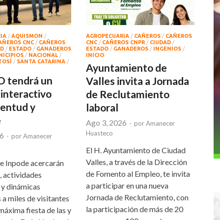
IA
/
AQUISMON
/
AGROPECUARIA
/
CAÑEROS
/
CAÑEROS
AÑEROS CNC
/
CAÑEROS
CNC
/
CAÑEROS CNPR
/
CIUDAD
/
AD
/
ESTADO
/
GANADEROS
ESTADO
/
GANADEROS
/
INGENIOS
/
ICIPIOS
/
NACIONAL
/
INICIO
TOSÍ
/
SANTA CATARINA
/
Ayuntamiento de
 tendrá un
Valles invita a Jornada
 interactivo
de Reclutamiento
ventud y
laboral
e
Ago 3, 2026
-
por
Amanecer
Huasteco
26
-
por
Amanecer
El H. Ayuntamiento de Ciudad
Valles, a través de la Dirección
 e Inpode acercarán
de Fomento al Empleo, te invita
 actividades
a participar en una nueva
 y dinámicas
Jornada de Reclutamiento, con
 a miles de visitantes
la participación de más de 20
máxima fiesta de las y