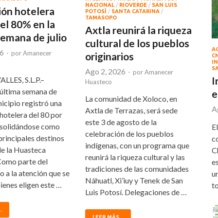
NACIONAL
/
RIOVERDE
/
SAN LUIS
ón hotelera
POTOSÍ
/
SANTA CATARINA
/
TAMASOPO
el 80% en la
Axtla reunirá la riqueza
semana de julio
cultural de los pueblos
A
26
-
por
Amanecer
originarios
C
IN
S
Ago 2, 2026
-
por
Amanecer
I
LLES, S.L.P.–
Huasteco
 última semana de
e
La comunidad de Xoloco, en
unicipio registró una
A
Axtla de Terrazas, será sede
hotelera del 80 por
este 3 de agosto de la
nsolidándose como
E
celebración de los pueblos
principales destinos
c
indígenas, con un programa que
de la Huasteca
C
reunirá la riqueza cultural y las
Como parte del
e
tradiciones de las comunidades
 a la atención que se
u
Náhuatl, Xi’iuy y Tenek de San
ienes eligen este …
t
Luis Potosí. Delegaciones de …
.
LEER MÁS...