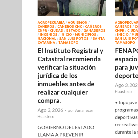
AGROPECUARIA
/
AQUISMON
/
AGROPECUAR
CAÑEROS
/
CAÑEROS CNC
/
CAÑEROS
CAÑEROS
/
C
CNPR
/
CIUDAD
/
ESTADO
/
GANADEROS
CNPR
/
CIUD
/
INGENIOS
/
INICIO
/
MUNICIPIOS
/
/
INICIO
/
MUN
NACIONAL
/
SAN LUIS POTOSÍ
/
SANTA
SAN LUIS PO
CATARINA
/
TAMASOPO
TAMASOPO
El Instituto Registral y
FENAPO
Catastral recomienda
espacio
verificar la situación
para ju
jurídica de los
deport
inmuebles antes de
Ago 3, 20
realizar cualquier
Huasteco
compra.
• Inpojuve
programas,
Ago 3, 2026
-
por
Amanecer
Huasteco
deportivas
recreativas
GOBIERNO DEL ESTADO
durante la 
LLAMA A PREVENIR