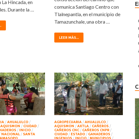
 La Hincada, en
E
comunica Santiago Centro con
es. Durante la …
Tlalnepantla, en el municipio de
Tamazunchale, una obra …
.
LEER MÁS...
C
IA
/
AHUALULCO
/
AGROPECUARIA
/
AHUALULCO
/
/
AQUISMON
/
CIUDAD
/
AQUISMON
/
AXTLA
/
CAÑEROS
/
NADEROS
/
INICIO
/
CAÑEROS CNC
/
CAÑEROS CNPR
/
/
NACIONAL
/
SANTA
CIUDAD
/
ESTADO
/
GANADEROS
/
AMASOPO
INGENIOS
/
INICIO
/
MUNICIPIOS
/