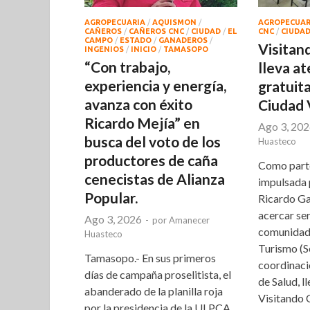
AGROPECUARIA
/
AQUISMON
/
AGROPECUAR
CAÑEROS
/
CAÑEROS CNC
/
CIUDAD
/
EL
CNC
/
CIUDA
CAMPO
/
ESTADO
/
GANADEROS
/
Visitan
INGENIOS
/
INICIO
/
TAMASOPO
“Con trabajo,
lleva a
experiencia y energía,
gratuita
avanza con éxito
Ciudad 
Ricardo Mejía” en
Ago 3, 20
busca del voto de los
Huasteco
productores de caña
Como parte
cenecistas de Alianza
impulsada 
Popular.
Ricardo Ga
acercar ser
Ago 3, 2026
-
por
Amanecer
comunidade
Huasteco
Turismo (Se
Tamasopo.- En sus primeros
coordinaci
días de campaña proselitista, el
de Salud, l
abanderado de la planilla roja
Visitando 
por la presidencia de la ULPCA