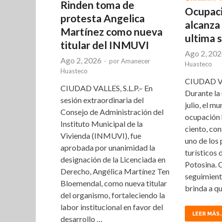
Rinden toma de
Ocupaci
protesta Angelica
alcanza 
Martínez como nueva
ultima 
titular del INMUVI
Ago 2, 20
Ago 2, 2026
-
por
Amanecer
Huasteco
Huasteco
CIUDAD VA
CIUDAD VALLES, S.L.P.– En
Durante la
sesión extraordinaria del
julio, el m
Consejo de Administración del
ocupación 
Instituto Municipal de la
ciento, co
Vivienda (INMUVI), fue
uno de los 
aprobada por unanimidad la
turísticos 
designación de la Licenciada en
Potosina. 
Derecho, Angélica Martínez Ten
seguimiento
Bloemendal, como nueva titular
brinda a qu
del organismo, fortaleciendo la
labor institucional en favor del
LEER MÁS..
desarrollo …