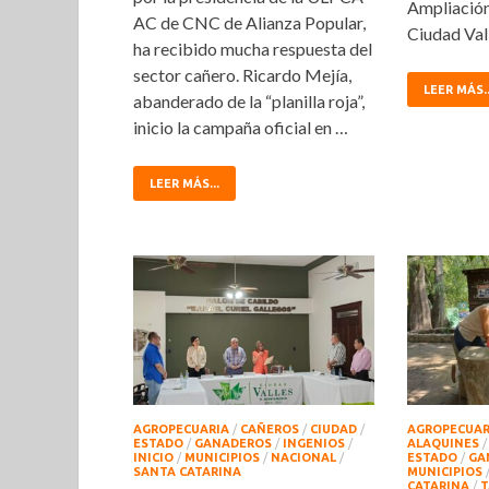
Ampliación
AC de CNC de Alianza Popular,
Ciudad Vall
ha recibido mucha respuesta del
sector cañero. Ricardo Mejía,
LEER MÁS..
abanderado de la “planilla roja”,
inicio la campaña oficial en …
LEER MÁS...
AGROPECUARIA
/
CAÑEROS
/
CIUDAD
/
AGROPECUAR
ESTADO
/
GANADEROS
/
INGENIOS
/
ALAQUINES
INICIO
/
MUNICIPIOS
/
NACIONAL
/
ESTADO
/
GA
SANTA CATARINA
MUNICIPIOS
CATARINA
/
T