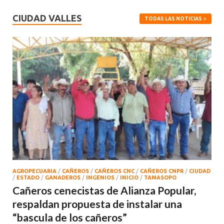
CIUDAD VALLES
TODAS LAS NOTICIAS
AGROPECUARIA
/
CAÑEROS
/
CAÑEROS CNC
/
CAÑEROS CNPR
/
CIUDAD
/
ESTADO
/
GANADEROS
/
INGENIOS
/
INICIO
/
TAMASOPO
Cañeros cenecistas de Alianza Popular,
respaldan propuesta de instalar una
“bascula de los cañeros”