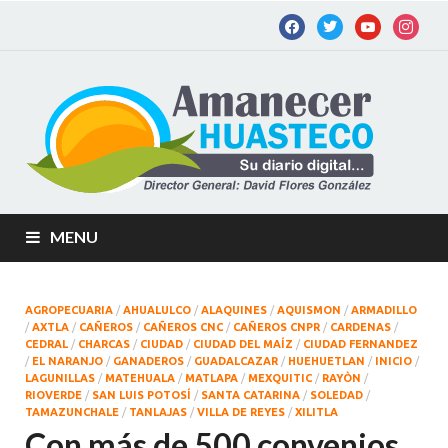
Am
Diario
digital de
Hu
la
Huastec
Potosina
MENU
AGROPECUARIA
/
AHUALULCO
/
ALAQUINES
/
AQUISMON
/
ARMADILLO
/
AXTLA
/
CAÑEROS
/
CAÑEROS CNC
/
CAÑEROS CNPR
/
CARDENAS
/
CEDRAL
/
CHARCAS
/
CIUDAD
/
CIUDAD DEL MAÍZ
/
CIUDAD FERNANDEZ
/
EL NARANJO
/
GANADEROS
/
GUADALCAZAR
/
HUEHUETLAN
/
INICIO
/
LAGUNILLAS
/
MATEHUALA
/
MATLAPA
/
MEXQUITIC
/
RAYÒN
/
RIOVERDE
/
SAN LUIS POTOSÍ
/
SANTA CATARINA
/
SOLEDAD
/
TAMAZUNCHALE
/
TANLAJAS
/
VILLA DE REYES
/
XILITLA
Con más de 500 convenios