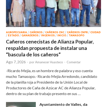
AGROPECUARIA
/
CAÑEROS
/
CAÑEROS CNC
/
CAÑEROS CNPR
/
CIUDAD
/
ESTADO
/
GANADEROS
/
INGENIOS
/
INICIO
/
TAMASOPO
Cañeros cenecistas de Alianza Popular,
respaldan propuesta de instalar una
“bascula de los cañeros”
Ago 7, 2026
-
por
Amanecer Huasteco
-
Comentar
-Ricardo Mejía, es un hombre de palabra y eso cuenta
mucho Tamasopo.- Ricardo Mejía Arredondo, candidato
de la planilla roja a Presidente de la Unión Local de
Productores de Caña de Azúcar AC de Alianza Popular,
dentro de su plan de trabajo presento en sus …
Ayuntamiento de Valles, da