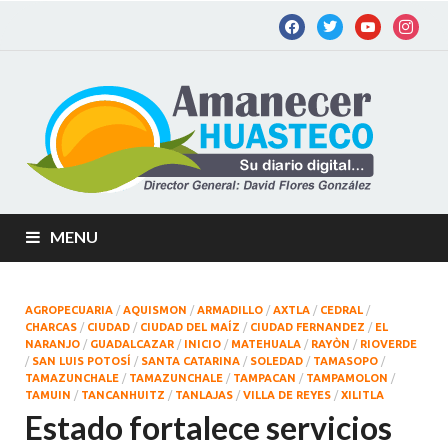
Am
Diario
digital de
Hu
la
Huastec
Potosina
MENU
AGROPECUARIA
/
AQUISMON
/
ARMADILLO
/
AXTLA
/
CEDRAL
/
CHARCAS
/
CIUDAD
/
CIUDAD DEL MAÍZ
/
CIUDAD FERNANDEZ
/
EL
NARANJO
/
GUADALCAZAR
/
INICIO
/
MATEHUALA
/
RAYÒN
/
RIOVERDE
/
SAN LUIS POTOSÍ
/
SANTA CATARINA
/
SOLEDAD
/
TAMASOPO
/
TAMAZUNCHALE
/
TAMAZUNCHALE
/
TAMPACAN
/
TAMPAMOLON
/
TAMUIN
/
TANCANHUITZ
/
TANLAJAS
/
VILLA DE REYES
/
XILITLA
Estado fortalece servicios